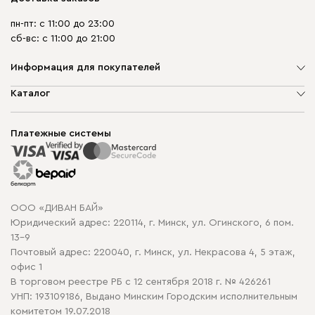
пн-пт: с 11:00 до 23:00
сб-вс: с 11:00 до 21:00
Информация для покупателей
О компании
Каталог
Шоурумы
Мягкая мебель
Доставка и сборка
Корпусная мебель
Платежные системы
Способы оплаты
Распродажа мебели
Рассрочка и кредит
Гарантия
Карта сайта
Договор оферты
ООО «ДИВАН БАЙ»
Политика конфиденциальности
Юридический адрес: 220114, г. Минск, ул. Огинского, 6 пом.
Политика в отношении обработки cookie
13-9
Почтовый адрес: 220040, г. Минск, ул. Некрасова 4, 5 этаж,
офис 1
В торговом реестре РБ с 12 сентября 2018 г. № 426261
УНП: 193109186, Выдано Минским Городским исполнительным
комитетом 19.07.2018