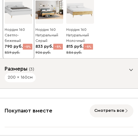
Нордик 160
Нордик 160
Нордик 160
Светло-
Натуральный
Натуральный
бежевый
Серый
Молочный
790
833
815
8
8
8
859
906
886
Размеры
(
3
)
200 x 160
см
Спальное место, см
200 x 140
200 x 160
200 x 180
Покупают вместе
Смотреть все