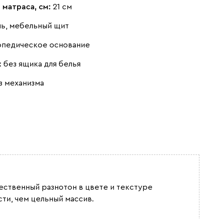
 матраса, см:
21 см
нь, мебельный щит
опедическое основание
:
без ящика для белья
Ягодный (Berry)
з механизма
Бентори
1587
Бежевый
Графит
Кофе
ественный разнотон в цвете и текстуре
ти, чем цельный массив.