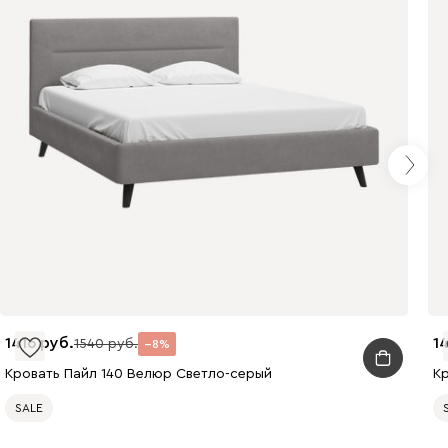
240
310
430
495
520
670
699
700
784
1416
1
1540
8
Кровать Пайл 140 Велюр Светло-серый
К
SALE