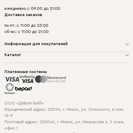
ежедневно с 09:00 до 21:00
Доставка заказов
пн-пт: с 11:00 до 23:00
сб-вс: с 11:00 до 21:00
Информация для покупателей
О компании
Каталог
Шоурумы
Мягкая мебель
Доставка и сборка
Корпусная мебель
Платежные системы
Способы оплаты
Распродажа мебели
Рассрочка и кредит
Гарантия
Карта сайта
Договор оферты
ООО «ДИВАН БАЙ»
Политика конфиденциальности
Юридический адрес: 220114, г. Минск, ул. Огинского, 6 пом.
Политика в отношении обработки cookie
13-9
Почтовый адрес: 220040, г. Минск, ул. Некрасова 4, 5 этаж,
офис 1