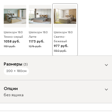
Шелхорн 180
Шелхорн 180
Шелхорн 180
Темно-серый
Латте
Светло-
1058
1173
бежевый
977
1151
1276
8
8
1150
15
Размеры
(
3
)
200 x 180
см
Спальное место, см
Опции
без ящика
200 x 140
200 x 160
200 x 180
Выдвижной ящик