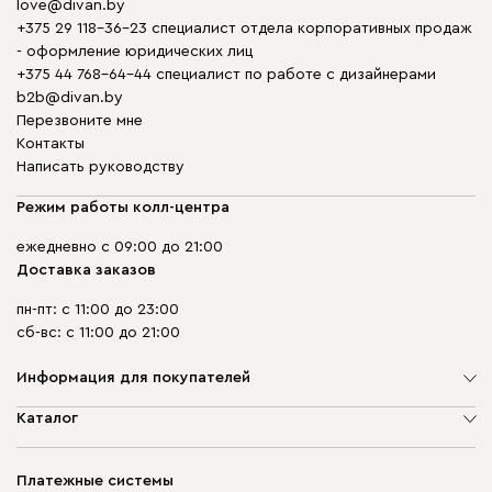
love@divan.by
+375 29 118-36-23 специалист отдела корпоративных продаж
- оформление юридических лиц
+375 44 768-64-44 специалист по работе с дизайнерами
b2b@divan.by
Перезвоните мне
Контакты
Написать руководству
Режим работы колл-центра
ежедневно с 09:00 до 21:00
Доставка заказов
пн-пт: с 11:00 до 23:00
сб-вс: с 11:00 до 21:00
Информация для покупателей
О компании
Каталог
Шоурумы
Мягкая мебель
Доставка и сборка
Корпусная мебель
Платежные системы
Способы оплаты