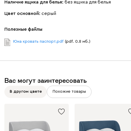
Наличие ящика для белья:
без ящика для белья
Цвет основной:
серый
Полезные файлы
Бежевый
Графит
Молочный
Серый
Юна кровать паспорт.pdf
(pdf. 0.8 мб.)
Дарте
4080
Вас могут заинтересовать
Графит
Серый
Терракота
Тёмно-синий
В другом цвете
Похожие товары