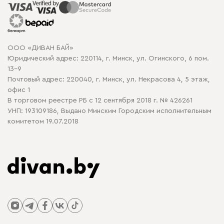
Распродажа мебели
Рассрочка и кредит
Гарантия
Карта сайта
Договор оферты
ООО «ДИВАН БАЙ»
Политика конфиденциальности
Юридический адрес: 220114, г. Минск, ул. Огинского, 6 пом.
Политика в отношении обработки cookie
13-9
Почтовый адрес: 220040, г. Минск, ул. Некрасова 4, 5 этаж,
офис 1
В торговом реестре РБ с 12 сентября 2018 г. № 426261
УНП: 193109186, Выдано Минским Городским исполнительным
комитетом 19.07.2018