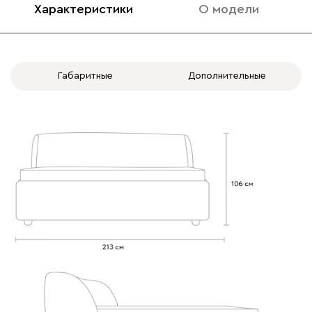
Характеристики
О модели
020
120
236
240
310
Габаритные
Дополнительные
Вертикаль
2848
000
490
795
910
930
Геста
2848