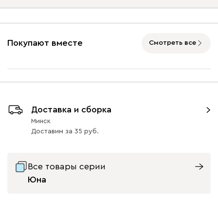
Ультра
2663
Подъемный механизм
без механизма
с механизмом
Покупают вместе
Смотреть все
Айвори (Ivory)
Горчичный
Дымчатый
Коралловый
Минт 
(Mustard)
(Smoke)
(Coral)
Бентори
2663
Доставка и сборка
Минск
Доставим
за
35
Все товары серии
Бежевый
Графит
Кофе
Олива
Песо
Юна
Онли
2663