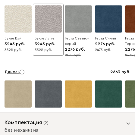
Букле Вайт
Букле Латте
Геста Светло-
Геста Синий
Геста
3245
3245
серый
2276
Терр
2276
2276
3528
3528
2475
8
8
8
2475
2475
8
8
Данель
2663
Бежевый
Графит
Жёлтый
Изумруд
Олив
Комплектация
(
2
)
без механизма