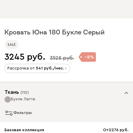
Кровать Юна 180 Букле Серый
SALE
3245
8
3528
Рассрочка от
541
/мес.
Ткань
(
110
)
Букле Латте
Фильтры
Базовая коллекция
От
2276