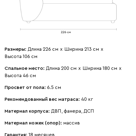
Бежевый
Изумруд
Марсала
Молочный
Мята
Мола
2848
Размеры:
Длина 226 см
х
Ширина 213 см
х
Высота 106 см
Спальное место:
Длина 200 см
х
Ширина 180 см
х
Жёлтый
Песочный
Розовый
Светло-серый
Серы
Высота 46 см
Ланза
2848
Просвет от пола:
6.5 см
Рекомендованный вес матраса:
40 кг
Материал корпуса:
ДВП, фанера, ДСП
Материал ножек (опор):
массив
Бежевый
Вишневый
Голубой
Графит
Зеле
Гарантия:
18 месяцев