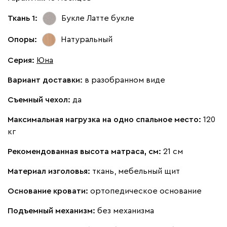
Кларинс
3156
Ткань 1:
Букле Латте
букле
Опоры:
Натуральный
Серия
:
Юна
Вариант доставки:
в разобранном виде
100
695
792
972
995
Съемный чехол:
да
Винтер
3156
Максимальная нагрузка на одно спальное место:
120
кг
Рекомендованная высота матраса, см:
21 см
Материал изголовья:
ткань, мебельный щит
Виридис
Клэй
Мустард
Оранж
пион
Основание кровати:
ортопедическое основание
Альтеа
3463
Подъемный механизм:
без механизма