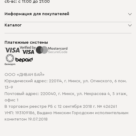
сб-вс: с 11:00 до 21:00
Информация для покупателей
О компании
Каталог
Шоурумы
Мягкая мебель
Доставка и сборка
Корпусная мебель
Платежные системы
Способы оплаты
Распродажа мебели
Рассрочка и кредит
Гарантия
Карта сайта
Договор оферты
ООО «ДИВАН БАЙ»
Политика конфиденциальности
Юридический адрес: 220114, г. Минск, ул. Огинского, 6 пом.
Политика в отношении обработки cookie
13-9
Почтовый адрес: 220040, г. Минск, ул. Некрасова 4, 5 этаж,
офис 1
В торговом реестре РБ с 12 сентября 2018 г. № 426261
УНП: 193109186, Выдано Минским Городским исполнительным
комитетом 19.07.2018