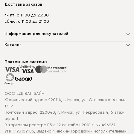
Доставка заказов
пн-пт: с 11:00 до 23:00
сб-вс: с 11:00 до 21:00
Информация для покупателей
О компании
Каталог
Шоурумы
Мягкая мебель
Доставка и сборка
Корпусная мебель
Платежные системы
Способы оплаты
Распродажа мебели
Рассрочка и кредит
Гарантия
Карта сайта
Договор оферты
ООО «ДИВАН БАЙ»
Политика конфиденциальности
Юридический адрес: 220114, г. Минск, ул. Огинского, 6 пом.
Политика в отношении обработки cookie
13-9
Почтовый адрес: 220040, г. Минск, ул. Некрасова 4, 5 этаж,
офис 1
В торговом реестре РБ с 12 сентября 2018 г. № 426261
УНП: 193109186, Выдано Минским Городским исполнительным