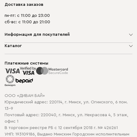
Доставка заказов
пн-пт: с 11:00 до 23:00
сб-вс: с 11:00 до 21:00
Информация для покупателей
О компании
Каталог
Шоурумы
Мягкая мебель
Доставка и сборка
Корпусная мебель
Платежные системы
Способы оплаты
Распродажа мебели
Рассрочка и кредит
Гарантия
Карта сайта
Договор оферты
ООО «ДИВАН БАЙ»
Политика конфиденциальности
Юридический адрес: 220114, г. Минск, ул. Огинского, 6 пом.
Политика в отношении обработки cookie
13-9
Почтовый адрес: 220040, г. Минск, ул. Некрасова 4, 5 этаж,
офис 1
В торговом реестре РБ с 12 сентября 2018 г. № 426261
УНП: 193109186, Выдано Минским Городским исполнительным