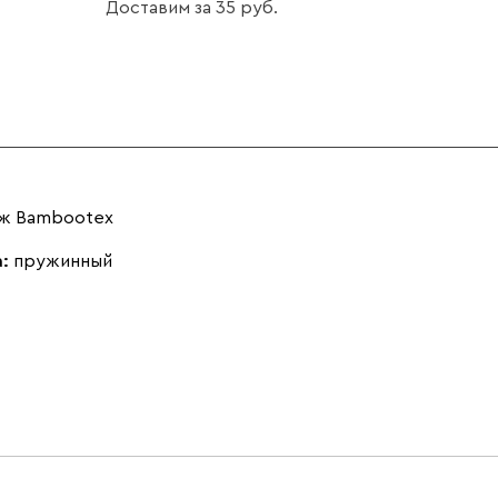
Доставим
за
35
ж Bambootex
а:
пружинный