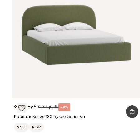
2532
2753
8
Кровать Кевия 180 Букле Зеленый
SALE
NEW