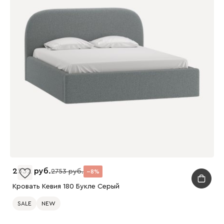
2532
2753
8
Кровать Кевия 180 Букле Серый
SALE
NEW