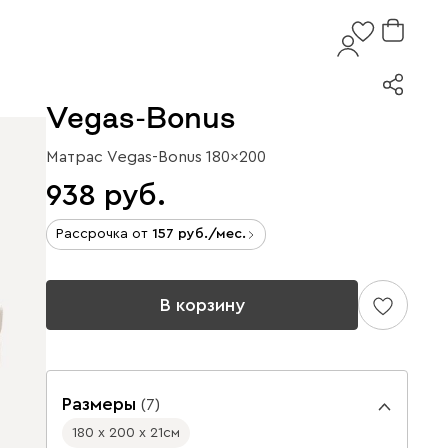
Vegas-Bonus
Матрас Vegas-Bonus 180x200
938
Рассрочка от
157
/мес.
В корзину
Размеры
(
7
)
180 х 200 х 21
см