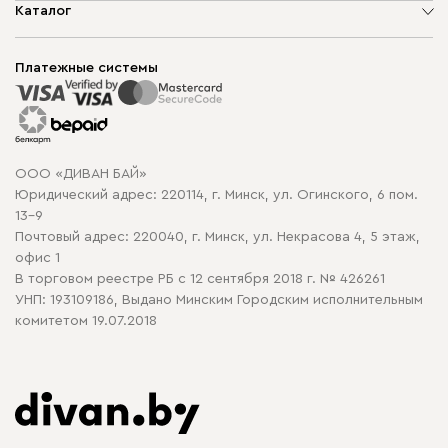
О компании
Каталог
Шоурумы
Мягкая мебель
Доставка и сборка
Корпусная мебель
Платежные системы
Способы оплаты
Распродажа мебели
Рассрочка и кредит
Гарантия
Карта сайта
Договор оферты
ООО «ДИВАН БАЙ»
Политика конфиденциальности
Юридический адрес: 220114, г. Минск, ул. Огинского, 6 пом.
Политика в отношении обработки cookie
13-9
Почтовый адрес: 220040, г. Минск, ул. Некрасова 4, 5 этаж,
офис 1
В торговом реестре РБ с 12 сентября 2018 г. № 426261
УНП: 193109186, Выдано Минским Городским исполнительным
комитетом 19.07.2018