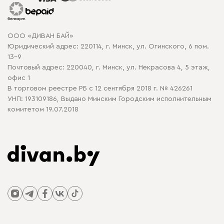
Гарантия
Карта сайта
Договор оферты
ООО «ДИВАН БАЙ»
Политика конфиденциальности
Юридический адрес: 220114, г. Минск, ул. Огинского, 6 пом.
Политика в отношении обработки cookie
13-9
Почтовый адрес: 220040, г. Минск, ул. Некрасова 4, 5 этаж,
офис 1
В торговом реестре РБ с 12 сентября 2018 г. № 426261
УНП: 193109186, Выдано Минским Городским исполнительным
комитетом 19.07.2018