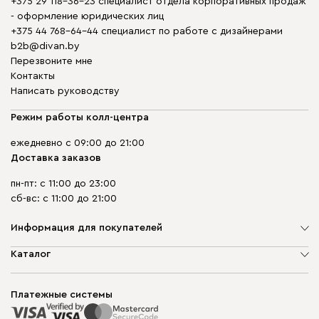
+375 29 118-36-23 специалист отдела корпоративных продаж
- оформление юридических лиц
+375 44 768-64-44 специалист по работе с дизайнерами
b2b@divan.by
Перезвоните мне
Контакты
Написать руководству
Режим работы колл-центра
ежедневно с 09:00 до 21:00
Доставка заказов
пн-пт: с 11:00 до 23:00
сб-вс: с 11:00 до 21:00
Информация для покупателей
О компании
Каталог
Шоурумы
Мягкая мебель
Доставка и сборка
Корпусная мебель
Платежные системы
Способы оплаты
Распродажа мебели
Рассрочка и кредит