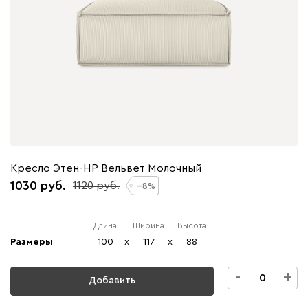
Кресло Этен-НР Вельвет Молочный
1030
1120
8
Длина
Ширина
Высота
Размеры
100
x
117
x
88
-
+
Добавить