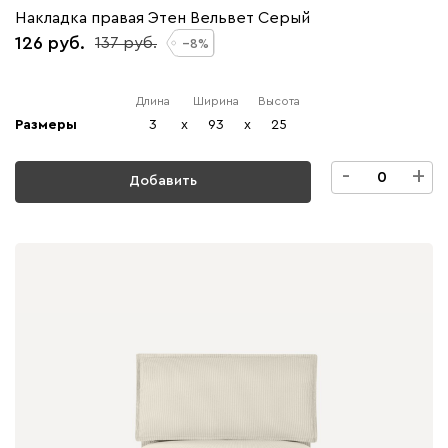
Накладка правая Этен Вельвет Серый
126
137
8
Длина
Ширина
Высота
Размеры
3
x
93
x
25
-
+
Добавить