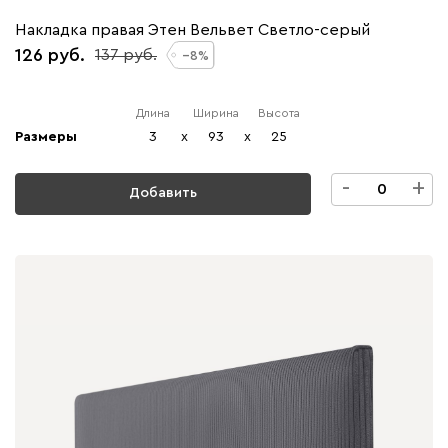
Накладка правая Этен Вельвет Светло-серый
126
137
8
Длина
Ширина
Высота
Размеры
3
x
93
x
25
-
+
Добавить