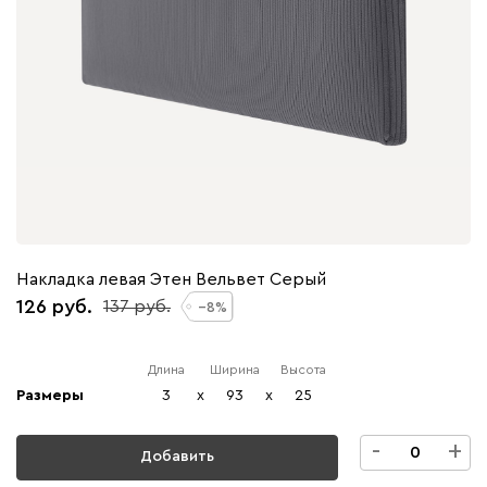
Накладка левая Этен Вельвет Серый
126
137
8
Длина
Ширина
Высота
Размеры
3
x
93
x
25
-
+
Добавить