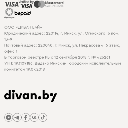
Распродажа мебели
Рассрочка и кредит
Гарантия
Карта сайта
Договор оферты
ООО «ДИВАН БАЙ»
Политика конфиденциальности
Юридический адрес: 220114, г. Минск, ул. Огинского, 6 пом.
Политика в отношении обработки cookie
13-9
Почтовый адрес: 220040, г. Минск, ул. Некрасова 4, 5 этаж,
офис 1
В торговом реестре РБ с 12 сентября 2018 г. № 426261
УНП: 193109186, Выдано Минским Городским исполнительным
комитетом 19.07.2018