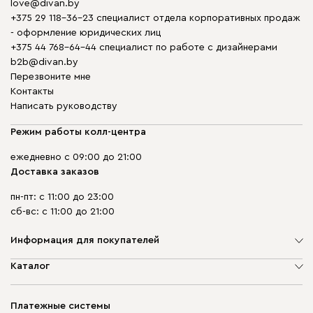
love@divan.by
+375 29 118-36-23 специалист отдела корпоративных продаж
- оформление юридических лиц
+375 44 768-64-44 специалист по работе с дизайнерами
b2b@divan.by
Перезвоните мне
Контакты
Написать руководству
Режим работы колл-центра
ежедневно с 09:00 до 21:00
Доставка заказов
пн-пт: с 11:00 до 23:00
сб-вс: с 11:00 до 21:00
Информация для покупателей
О компании
Каталог
Шоурумы
Мягкая мебель
Доставка и сборка
Корпусная мебель
Платежные системы
Способы оплаты