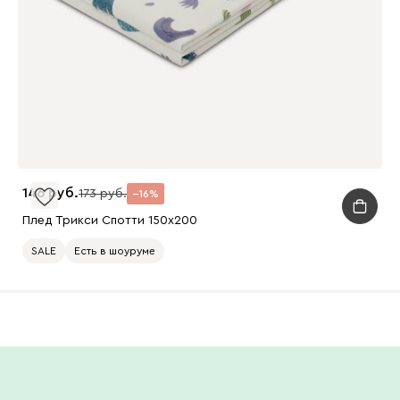
146
173
16
Плед Трикси Спотти 150x200
SALE
Есть в шоуруме