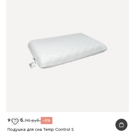
98
110
11
Подушка для сна Temp Control S