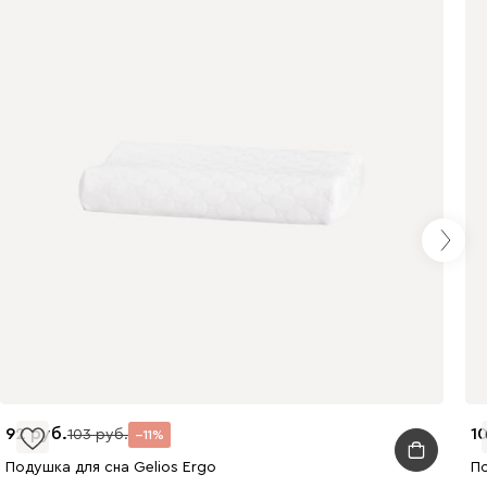
92
1
103
11
Подушка для сна Gelios Ergo
По