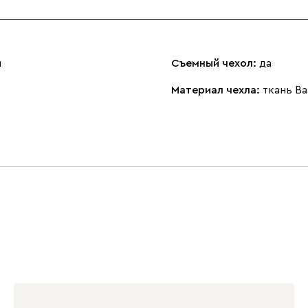
м
Съемный чехол:
да
Материал чехла:
ткань B