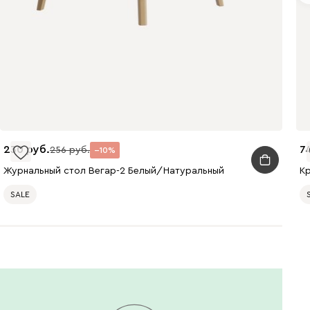
230
7
256
10
Журнальный стол Вегар-2 Белый/Натуральный
К
SALE