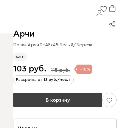
Арчи
Полка Арчи 2-45x45 Белый/Береза
SALE
103
10
115
Рассрочка от
18
/мес.
В корзину