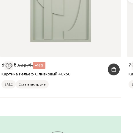
69
7
82
16
Картина Рельеф Оливковый 40x60
К
SALE
Есть в шоуруме