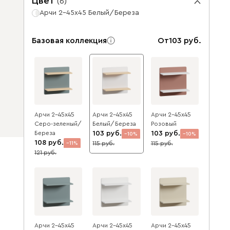
Цвет
(
6
)
Арчи 2-45x45 Белый/Береза
Базовая коллекция
От
103
Арчи 2-45x45
Арчи 2-45x45
Арчи 2-45x45
Серо-зеленый/
Белый/Береза
Розовый
Береза
103
103
10
10
108
115
115
11
121
Арчи 2-45x45
Арчи 2-45x45
Арчи 2-45x45