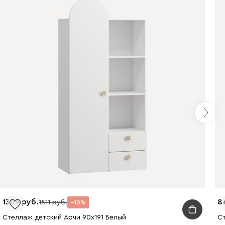
1359
8
1511
10
Стеллаж детский Арчи 90x191 Белый
Ст