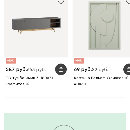
10
16
587
69
653
82
ТВ-тумба Имин 3-180x51
Картина Рельеф Оливковый
Графитовый
40x60