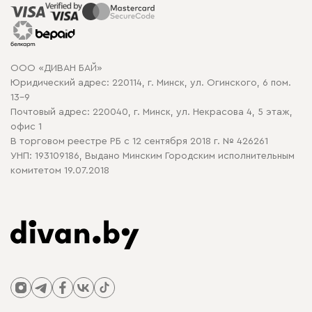
Распродажа мебели
Рассрочка и кредит
Гарантия
Карта сайта
Договор оферты
ООО «ДИВАН БАЙ»
Политика конфиденциальности
Юридический адрес: 220114, г. Минск, ул. Огинского, 6 пом.
Политика в отношении обработки cookie
13-9
Почтовый адрес: 220040, г. Минск, ул. Некрасова 4, 5 этаж,
офис 1
В торговом реестре РБ с 12 сентября 2018 г. № 426261
УНП: 193109186, Выдано Минским Городским исполнительным
комитетом 19.07.2018