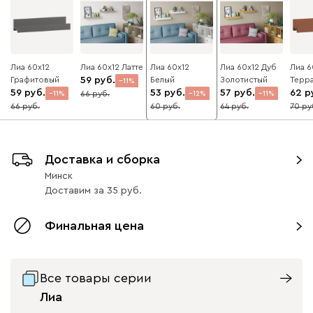
Лиа 60x12
Лиа 60x12 Латте
Лиа 60x12
Лиа 60x12 Дуб
Лиа 6
Графитовый
59
Белый
Золотистый
Терр
11
59
53
57
62
66
11
12
11
66
60
64
70
Доставка и сборка
Минск
Доставим
за
35
Финальная цена
Все товары серии
Лиа