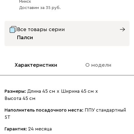
Вертикаль
451
Минск
Доставим
за
35
Все товары серии
Палси
000
490
795
910
930
Кларинс
510
Характеристики
О модели
Размеры:
Длина 45 см
х
Ширина 45 см
х
Высота 45 см
130
690
695
792
900
Наполнитель посадочного места:
ППУ стандартный
Альтеа
510
ST
Гарантия:
24 месяца