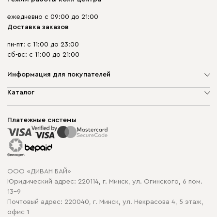
ежедневно с 09:00 до 21:00
Доставка заказов
пн-пт: с 11:00 до 23:00
сб-вс: с 11:00 до 21:00
Информация для покупателей
О компании
Каталог
Шоурумы
Мягкая мебель
Доставка и сборка
Корпусная мебель
Платежные системы
Способы оплаты
Распродажа мебели
Рассрочка и кредит
Гарантия
Карта сайта
Договор оферты
ООО «ДИВАН БАЙ»
Политика конфиденциальности
Юридический адрес: 220114, г. Минск, ул. Огинского, 6 пом.
Политика в отношении обработки cookie
13-9
Почтовый адрес: 220040, г. Минск, ул. Некрасова 4, 5 этаж,
офис 1