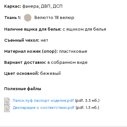
Каркас:
фанера, ДВП, ДСП
Ткань 1:
Велютто 18
велюр
Бежевый
Графит
Молочный
Серый
Наличие ящика для белья:
с ящиком для белья
Вулли
510
Съемный чехол:
нет
Материал ножек (опор):
пластиковые
Вариант доставки:
в собранном виде
Цвет основной:
бежевый
092
100
230
380
684
Полезные файлы
Палси пуф паспорт изделия.pdf
(pdf. 3.3 мб.)
Декларация о соответствии.pdf
(pdf. 1.3 мб.)