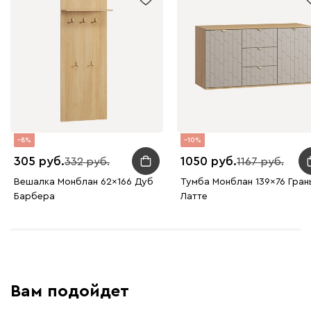
8
10
305
1050
332
1167
Вешалка Монблан 62x166 Дуб
Тумба Монблан 139x76 Гран
Барбера
Латте
Вам подойдет