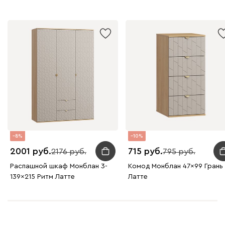
8
10
2001
715
2176
795
Распашной шкаф Монблан 3-
Комод Монблан 47x99 Грань
139x215 Ритм Латте
Латте