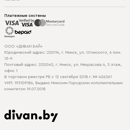
Шоурумы
Мягкая мебель
Доставка и сборка
Корпусная мебель
Платежные системы
Способы оплаты
Распродажа мебели
Рассрочка и кредит
Гарантия
Карта сайта
Договор оферты
ООО «ДИВАН БАЙ»
Политика конфиденциальности
Юридический адрес: 220114, г. Минск, ул. Огинского, 6 пом.
Политика в отношении обработки cookie
13-9
Почтовый адрес: 220040, г. Минск, ул. Некрасова 4, 5 этаж,
офис 1
В торговом реестре РБ с 12 сентября 2018 г. № 426261
УНП: 193109186, Выдано Минским Городским исполнительным
комитетом 19.07.2018