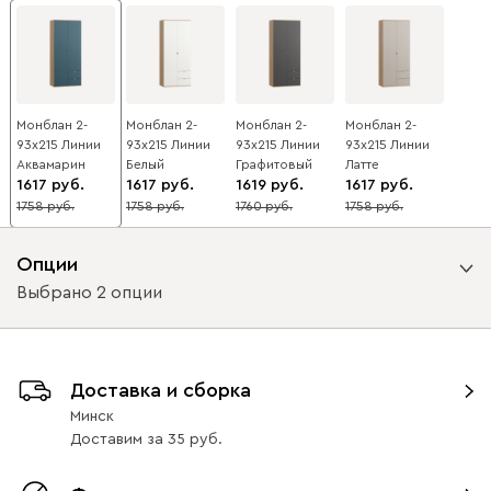
Монблан 2-
Монблан 2-
Монблан 2-
Монблан 2-
93x215 Линии
93x215 Линии
93x215 Линии
93x215 Линии
Аквамарин
Белый
Графитовый
Латте
1617
1617
1619
1617
1758
1758
1760
1758
8
8
8
8
Опции
Выбрано 2 опции
Вид направляющих
Доставка и сборка
с доводчиками
без доводчиков
Минск
Доставим
за
35
Вид петель