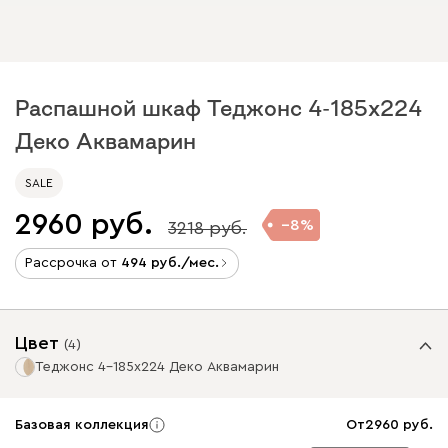
Распашной шкаф Теджонс 4-185x224
Деко Аквамарин
SALE
2960
8
3218
Рассрочка от
494
/мес.
Цвет
(
4
)
Теджонс 4-185x224 Деко Аквамарин
Базовая коллекция
От
2960