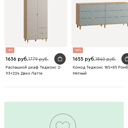
8
10
1636
1655
1779
1840
Распашной шкаф Теджонс 2-
Комод Теджонс 185x85 Ром
93x224 Деко Латте
Мятный