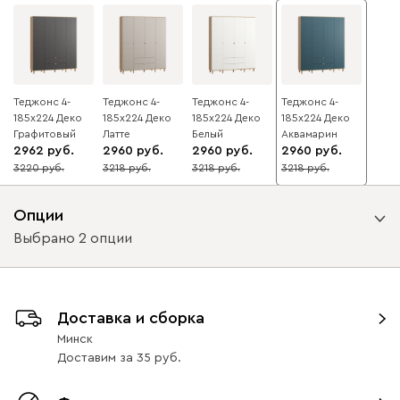
Теджонс 4-
Теджонс 4-
Теджонс 4-
Теджонс 4-
185x224 Деко
185x224 Деко
185x224 Деко
185x224 Деко
Графитовый
Латте
Белый
Аквамарин
2962
2960
2960
2960
3220
3218
3218
3218
8
8
8
8
Опции
Выбрано 2 опции
Вид направляющих
Доставка и сборка
с доводчиками
без доводчиков
Минск
Доставим
за
35
Вид петель