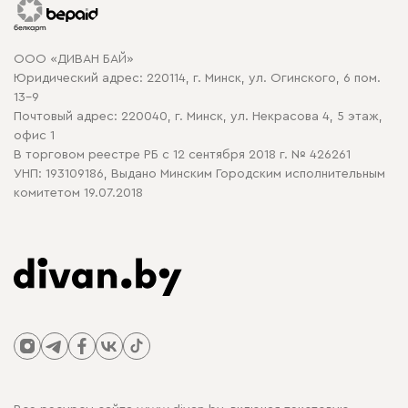
Гарантия
Карта сайта
Договор оферты
ООО «ДИВАН БАЙ»
Политика конфиденциальности
Юридический адрес: 220114, г. Минск, ул. Огинского, 6 пом.
Политика в отношении обработки cookie
13-9
Почтовый адрес: 220040, г. Минск, ул. Некрасова 4, 5 этаж,
офис 1
В торговом реестре РБ с 12 сентября 2018 г. № 426261
УНП: 193109186, Выдано Минским Городским исполнительным
комитетом 19.07.2018