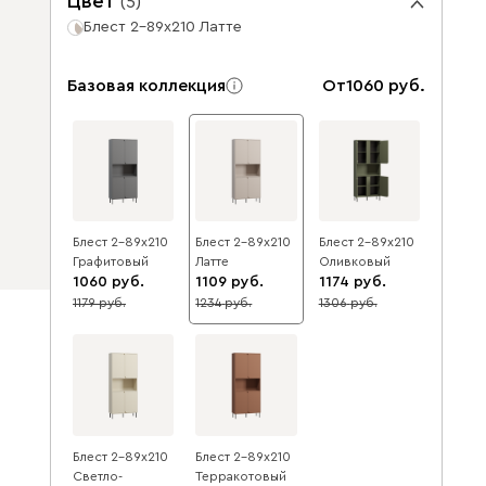
Цвет
(
5
)
Блест 2-89x210 Латте
Базовая коллекция
От
1060
Блест 2-89x210
Блест 2-89x210
Блест 2-89x210
Графитовый
Латте
Оливковый
1060
1109
1174
1179
1234
1306
10
10
10
Блест 2-89x210
Блест 2-89x210
Светло-
Терракотовый