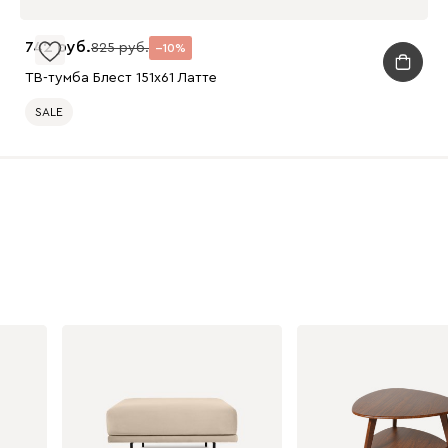
742
825
10
ТВ-тумба Блест 151x61 Латте
SALE