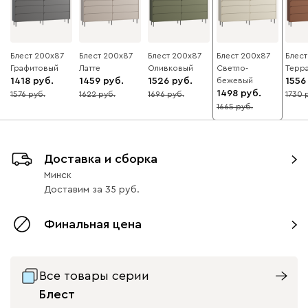
Блест 200x87
Блест 200x87
Блест 200x87
Блест 200x87
Блест
Графитовый
Латте
Оливковый
Светло-
Терр
1418
1459
1526
бежевый
1556
1498
1576
1622
1696
1730
10
10
10
10
1665
10
Доставка и сборка
Минск
Доставим
за
35
Финальная цена
Все товары серии
Блест