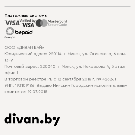
Шоурумы
Мягкая мебель
Доставка и сборка
Корпусная мебель
Платежные системы
Способы оплаты
Распродажа мебели
Рассрочка и кредит
Гарантия
Карта сайта
Договор оферты
ООО «ДИВАН БАЙ»
Политика конфиденциальности
Юридический адрес: 220114, г. Минск, ул. Огинского, 6 пом.
Политика в отношении обработки cookie
13-9
Почтовый адрес: 220040, г. Минск, ул. Некрасова 4, 5 этаж,
офис 1
В торговом реестре РБ с 12 сентября 2018 г. № 426261
УНП: 193109186, Выдано Минским Городским исполнительным
комитетом 19.07.2018