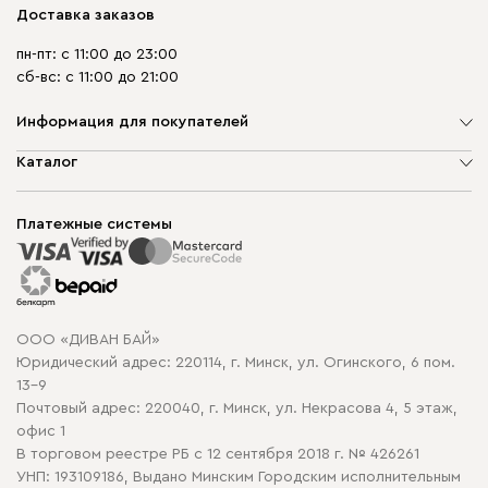
Доставка заказов
пн-пт: с 11:00 до 23:00
сб-вс: с 11:00 до 21:00
Информация для покупателей
О компании
Каталог
Шоурумы
Мягкая мебель
Доставка и сборка
Корпусная мебель
Платежные системы
Способы оплаты
Распродажа мебели
Рассрочка и кредит
Гарантия
Карта сайта
Договор оферты
ООО «ДИВАН БАЙ»
Политика конфиденциальности
Юридический адрес: 220114, г. Минск, ул. Огинского, 6 пом.
Политика в отношении обработки cookie
13-9
Почтовый адрес: 220040, г. Минск, ул. Некрасова 4, 5 этаж,
офис 1
В торговом реестре РБ с 12 сентября 2018 г. № 426261
УНП: 193109186, Выдано Минским Городским исполнительным