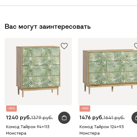
Вас могут заинтересовать
10
10
1240
1476
1379
1641
Комод Тайрон 94x113
Комод Тайрон 124x93
Монстера ​
Монстера ​