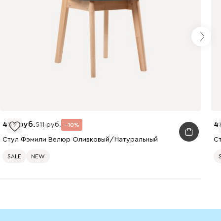
459
4
511
10
Стул Фэмили Велюр Оливковый/Натуральный
С
SALE
NEW