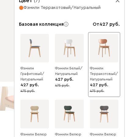
Цвет
(
7
)
Фэмили Терракотовый/Натуральный
Базовая коллекция
От
427
Фэмили
Фэмили Белый/
Фэмили
Графитовый/
Натуральный
Терракотовый/
Натуральный
427
Натуральный
427
427
475
10
475
475
10
10
Фэмили Велюр
Фэмили Велюр
Фэмили Велюр