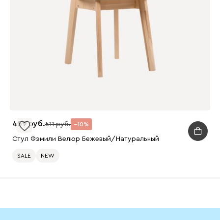
459
511
10
Стул Фэмили Велюр Бежевый/Натуральный
SALE
NEW