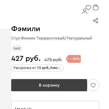
Фэмили
Стул Фэмили Терракотовый/Натуральный
SALE
427
10
475
Рассрочка от
72
/мес.
В корзину