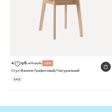
427
475
10
Стул Фэмили Графитовый/Натуральный
SALE