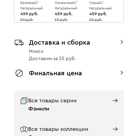
Бежевый/
Оливковый/
Серый/
Натуральный
Натуральный
Натуральный
459
459
459
511
511
511
10
10
10
Доставка и сборка
Минск
Доставим
за
35
Фэмили Велюр
Терракотовый/
Финальная цена
Натуральный
459
511
10
Все товары серии
Фэмили
Все товары коллекции