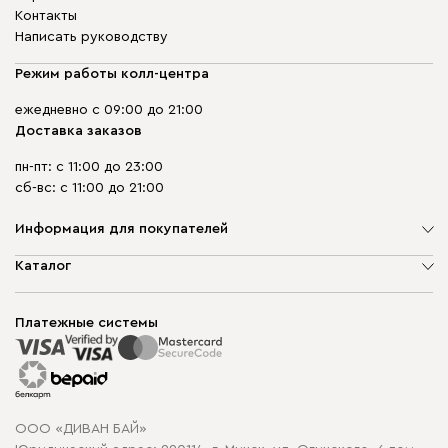
Контакты
Написать руководству
Режим работы колл-центра
ежедневно с 09:00 до 21:00
Доставка заказов
пн-пт: с 11:00 до 23:00
сб-вс: с 11:00 до 21:00
Информация для покупателей
О компании
Каталог
Шоурумы
Мягкая мебель
Доставка и сборка
Корпусная мебель
Платежные системы
Способы оплаты
Распродажа мебели
Рассрочка и кредит
Гарантия
Карта сайта
Договор оферты
ООО «ДИВАН БАЙ»
Политика конфиденциальности