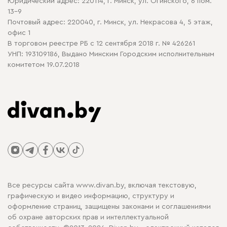
Юридический адрес: 220114, г. Минск, ул. Огинского, 6 пом.
Политика в отношении обработки cookie
13-9
Почтовый адрес: 220040, г. Минск, ул. Некрасова 4, 5 этаж,
офис 1
В торговом реестре РБ с 12 сентября 2018 г. № 426261
УНП: 193109186, Выдано Минским Городским исполнительным
комитетом 19.07.2018
Все ресурсы сайта www.divan.by, включая текстовую,
графическую и видео информацию, структуру и
оформление страниц, защищены законами и соглашениями
об охране авторских прав и интеллектуальной