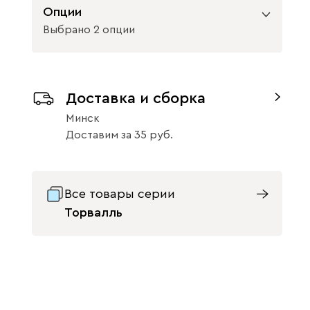
Опции
Выбрано 2 опции
Вид петель
Доставка и сборка
с доводчиками
без доводчиков
Минск
Вид направляющих
Доставим
за
35
без доводчиков
с доводчиками
Все товары серии
Торвалль