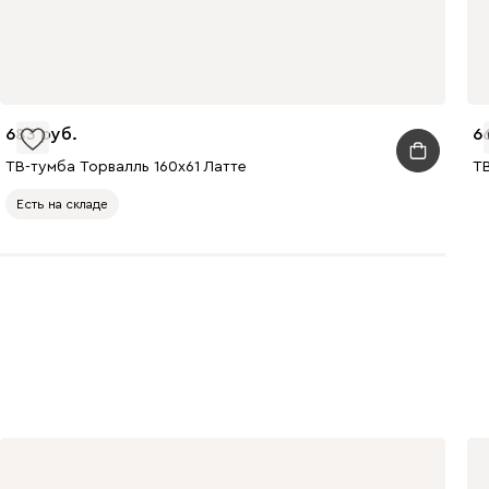
683
6
ТВ-тумба Торвалль 160x61 Латте
ТВ
Есть на складе