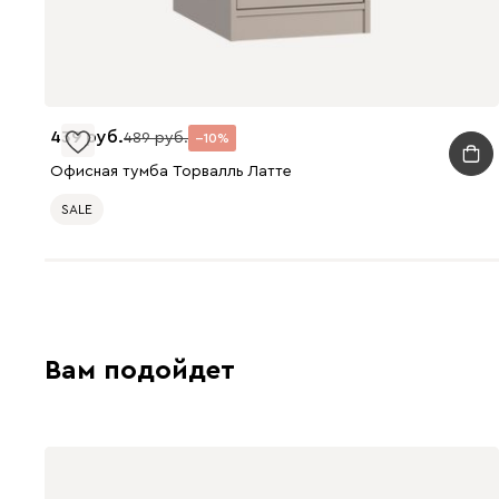
439
489
10
Офисная тумба Торвалль Латте
SALE
Вам подойдет