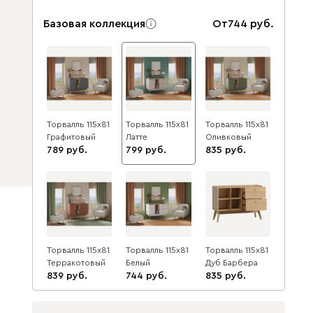
Базовая коллекция
От
744
Торвалль 115x81
Торвалль 115x81
Торвалль 115x81
Графитовый
Латте
Оливковый
789
799
835
Торвалль 115x81
Торвалль 115x81
Торвалль 115x81
Терракотовый
Белый
Дуб Барбера
839
744
835