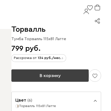
Торвалль
Тумба Торвалль 115x81 Латте
799
Рассрочка от
134
/мес.
В корзину
Цвет
(
6
)
Торвалль 115x81 Латте