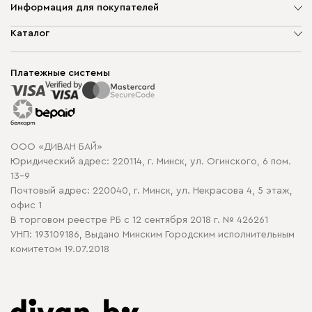
Информация для покупателей
О компании
Каталог
Шоурумы
Мягкая мебель
Доставка и сборка
Корпусная мебель
Платежные системы
Способы оплаты
Распродажа мебели
Рассрочка и кредит
Гарантия
Карта сайта
Договор оферты
ООО «ДИВАН БАЙ»
Политика конфиденциальности
Юридический адрес: 220114, г. Минск, ул. Огинского, 6 пом.
Политика в отношении обработки cookie
13-9
Почтовый адрес: 220040, г. Минск, ул. Некрасова 4, 5 этаж,
офис 1
В торговом реестре РБ с 12 сентября 2018 г. № 426261
УНП: 193109186, Выдано Минским Городским исполнительным
комитетом 19.07.2018