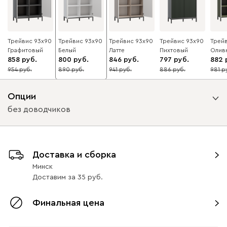
Трейвис 93x90
Трейвис 93x90
Трейвис 93x90
Трейвис 93x90
Трей
Графитовый
Белый
Латте
Пихтовый
Олив
858
800
846
797
882
954
890
941
886
981
10
10
10
10
10
Опции
без доводчиков
Вид петель
Доставка и сборка
без доводчиков
с доводчиками
Минск
Доставим
за
35
Финальная цена