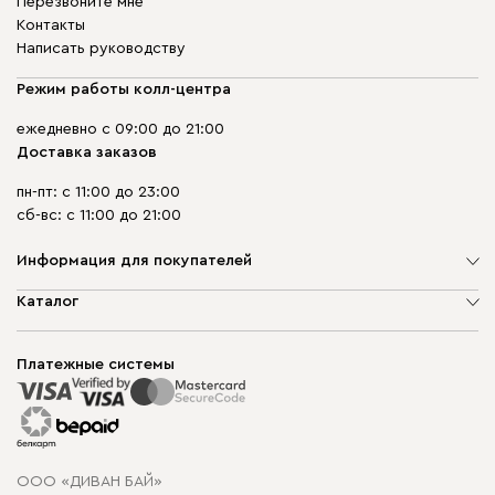
Перезвоните мне
Контакты
Написать руководству
Режим работы колл-центра
ежедневно с 09:00 до 21:00
Доставка заказов
пн-пт: с 11:00 до 23:00
сб-вс: с 11:00 до 21:00
Информация для покупателей
О компании
Каталог
Шоурумы
Мягкая мебель
Доставка и сборка
Корпусная мебель
Платежные системы
Способы оплаты
Распродажа мебели
Рассрочка и кредит
Гарантия
Карта сайта
Договор оферты
ООО «ДИВАН БАЙ»
Политика конфиденциальности