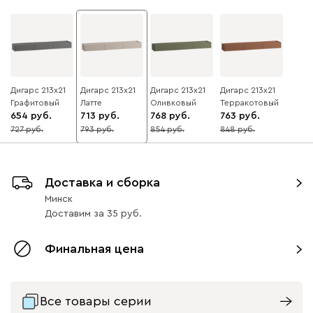
Дигарс 213x21
Дигарс 213x21
Дигарс 213x21
Дигарс 213x21
Графитовый
Латте
Оливковый
Терракотовый
654
713
768
763
727
793
854
848
10
10
10
10
Доставка и сборка
Минск
Доставим
за
35
Финальная цена
Все товары серии