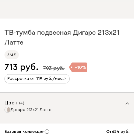
ТВ-тумба подвесная Дигарс 213x21
Латте
SALE
713
10
793
Рассрочка от
119
/мес.
Цвет
(
4
)
Дигарс 213x21 Латте
Базовая коллекция
От
654