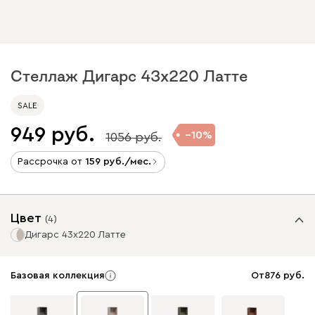
Стеллаж Дигарс 43x220 Латте
SALE
949
10
1056
Рассрочка от
159
/мес.
Цвет
(
4
)
Дигарс 43x220 Латте
Базовая коллекция
От
876