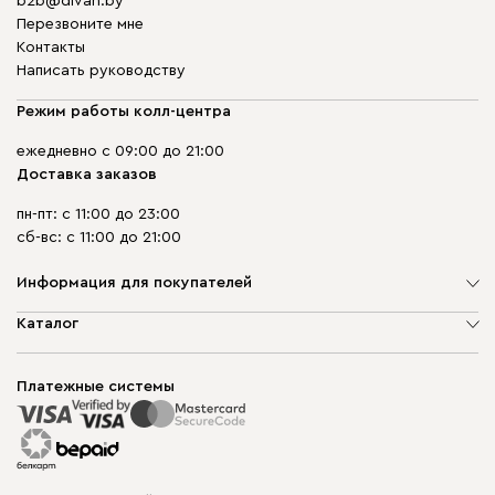
b2b@divan.by
Перезвоните мне
Контакты
Написать руководству
Режим работы колл-центра
ежедневно с 09:00 до 21:00
Доставка заказов
пн-пт: с 11:00 до 23:00
сб-вс: с 11:00 до 21:00
Информация для покупателей
О компании
Каталог
Шоурумы
Мягкая мебель
Доставка и сборка
Корпусная мебель
Платежные системы
Способы оплаты
Распродажа мебели
Рассрочка и кредит
Гарантия
Карта сайта
Договор оферты