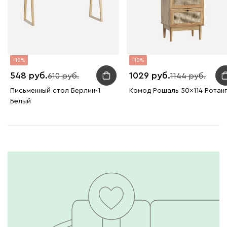
10
10
548
1029
610
1144
Письменный стол Берлин-1
Комод Рошаль 50x114 Ротан
Белый