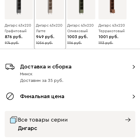
Дигарс 43x220
Дигарс 43x220
Дигарс 43x220
Дигарс 43x220
Графитовый
Латте
Оливковый
Терракотовый
876
949
1003
1001
974
1056
1116
1113
10
10
10
10
Доставка и сборка
Минск
Доставим
за
35
Финальная цена
Все товары серии
Дигарс