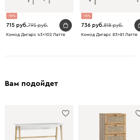
10
10
715
736
795
818
Комод Дигарс 43x102 Латте
Комод Дигарс 83x81 Латте
Вам подойдет