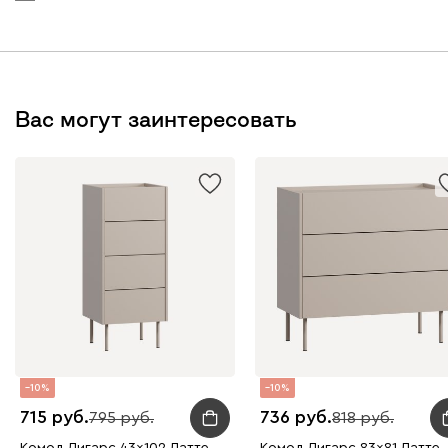
Вас могут заинтересовать
10
10
715
736
795
818
Комод Дигарс 43x102 Латте
Комод Дигарс 83x81 Латте