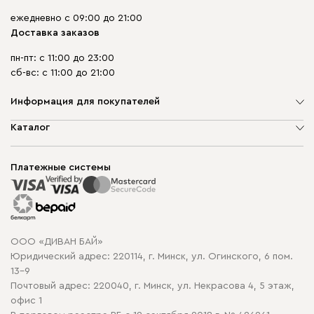
ежедневно с 09:00 до 21:00
Доставка заказов
пн-пт: с 11:00 до 23:00
сб-вс: с 11:00 до 21:00
Информация для покупателей
О компании
Каталог
Шоурумы
Мягкая мебель
Доставка и сборка
Корпусная мебель
Платежные системы
Способы оплаты
Распродажа мебели
Рассрочка и кредит
Гарантия
Карта сайта
Договор оферты
ООО «ДИВАН БАЙ»
Политика конфиденциальности
Юридический адрес: 220114, г. Минск, ул. Огинского, 6 пом.
Политика в отношении обработки cookie
13-9
Почтовый адрес: 220040, г. Минск, ул. Некрасова 4, 5 этаж,
офис 1