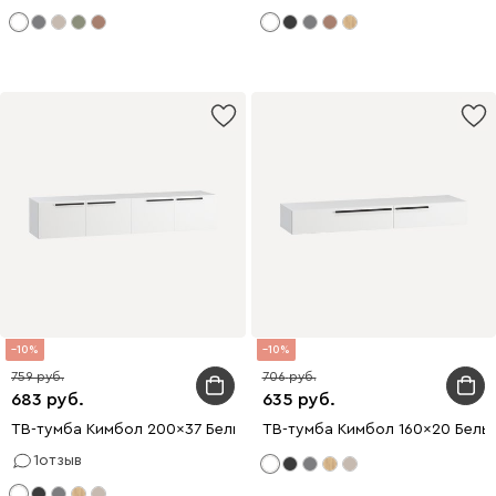
10
10
759
706
683
635
ТВ-тумба Кимбол 200x37 Белый
ТВ-тумба Кимбол 160x20 Белы
1
отзыв