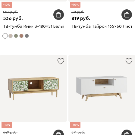
10
10
596
911
536
819
ТВ-тумба Имин 3-180x51 Белый
ТВ-тумба Тайрон 165x60 Листв
10
10
649
571