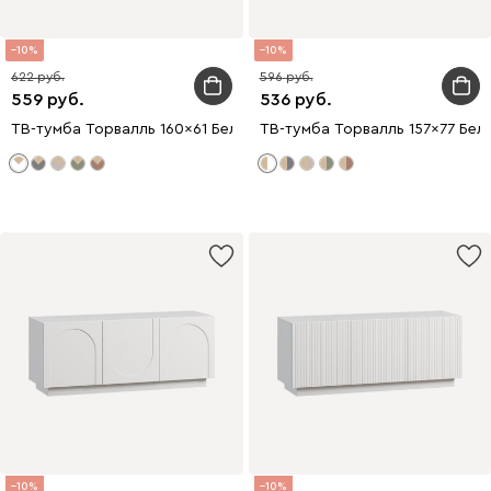
10
10
622
596
559
536
ТВ-тумба Торвалль 160x61 Белый
ТВ-тумба Торвалль 157x77 Бел
10
10