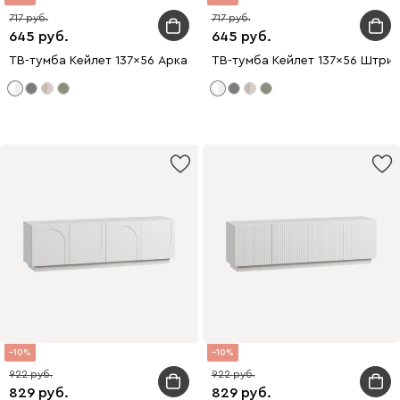
717
717
645
645
ТВ-тумба Кейлет 137x56 Арка Белый
ТВ-тумба Кейлет 137x56 Штриx
10
10
922
922
829
829