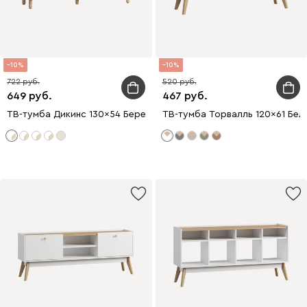
10
10
722
520
649
467
ТВ-тумба Дикинс 130x54 Береза/Серо-зеленый
ТВ-тумба Торвалль 120x61 Бел