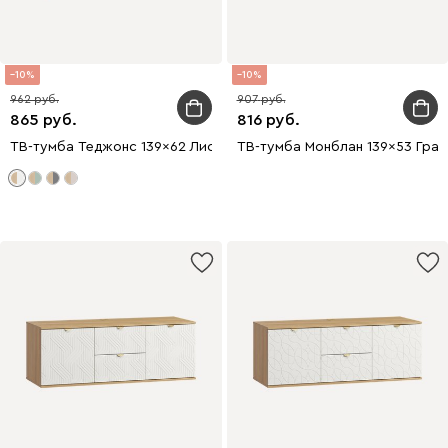
10
10
962
907
865
816
ТВ-тумба Теджонс 139x62 Лист ​Белый
ТВ-тумба Монблан 139x53 Гран