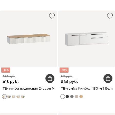
10
10
687
941
618
846
ТВ-тумба подвесная Енссон 148x22 Белый
ТВ-тумба Кимбол 180x45 Белы