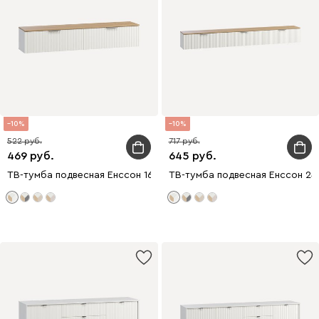
10
10
522
717
469
645
ТВ-тумба подвесная Енссон 160x30 Белый
ТВ-тумба подвесная Енссон 24