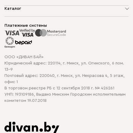
О компании
Каталог
Шоурумы
Мягкая мебель
Доставка и сборка
Корпусная мебель
Платежные системы
Способы оплаты
Распродажа мебели
Рассрочка и кредит
Гарантия
Карта сайта
Договор оферты
ООО «ДИВАН БАЙ»
Политика конфиденциальности
Юридический адрес: 220114, г. Минск, ул. Огинского, 6 пом.
Политика в отношении обработки cookie
13-9
Почтовый адрес: 220040, г. Минск, ул. Некрасова 4, 5 этаж,
офис 1
В торговом реестре РБ с 12 сентября 2018 г. № 426261
УНП: 193109186, Выдано Минским Городским исполнительным
комитетом 19.07.2018