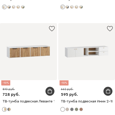
10
10
810
662
728
595
ТВ-тумба подвесная Леванте 172x40 Белый
ТВ-тумба подвесная Имин 2-18