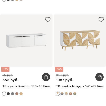
10
10
617
1208
555
1087
ТВ-тумба Кимбол 150x45 Белый
ТВ-тумба Модерн 140x65 Белы