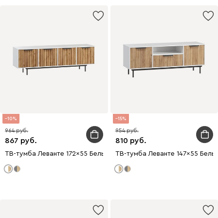
10
15
964
954
867
810
ТВ-тумба Леванте 172x55 Белый
ТВ-тумба Леванте 147x55 Белы