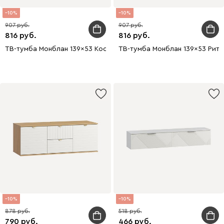
10
10
907
907
816
816
ТВ-тумба Монблан 139x53 Косы Белый
ТВ-тумба Монблан 139x53 Ритм
10
10
878
518
790
466