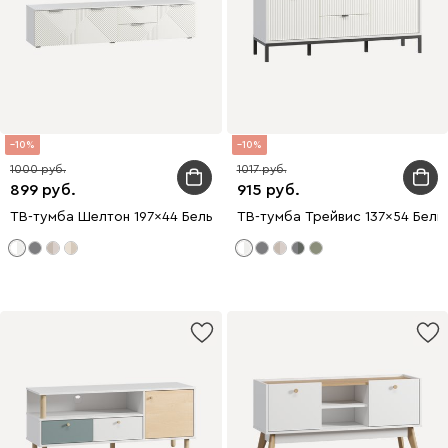
10
10
1000
1017
899
915
ТВ-тумба Шелтон 197x44 Белый
ТВ-тумба Трейвис 137x54 Белы