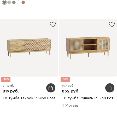
10
10
911
947
819
852
ТВ-тумба Тайрон 165x60 Розетта
ТВ-тумба Рошаль 135x60 Ротан
1
отзыв