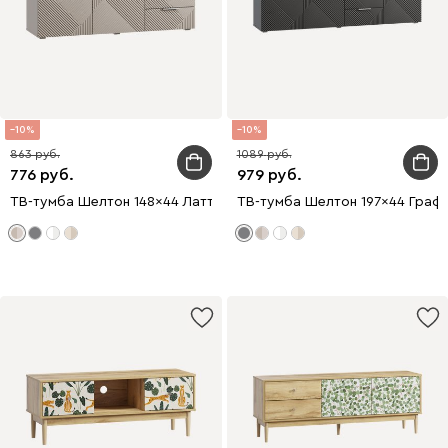
10
10
863
1089
776
979
ТВ-тумба Шелтон 148x44 Латте
ТВ-тумба Шелтон 197x44 Граф