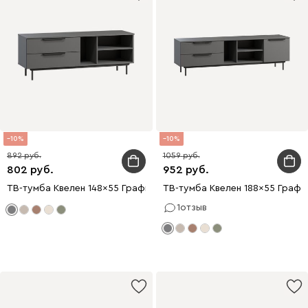
10
10
892
1059
802
952
ТВ-тумба Квелен 148x55 Графитовый
ТВ-тумба Квелен 188x55 Графи
1
отзыв