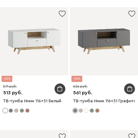
10
10
571
624
513
561
ТВ-тумба Имин 116x51 Белый
ТВ-тумба Имин 116x51 Графито