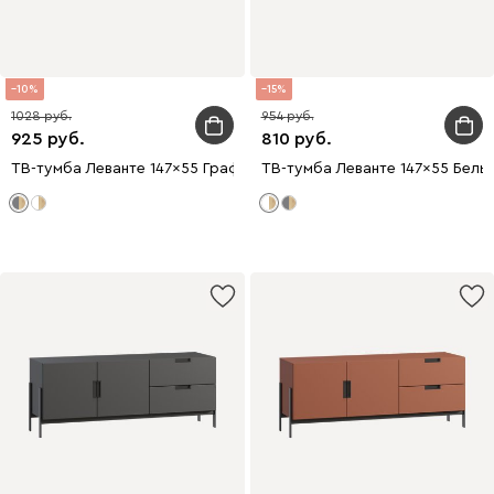
10
15
1028
954
925
810
ТВ-тумба Леванте 147x55 Графитовый
ТВ-тумба Леванте 147x55 Белы