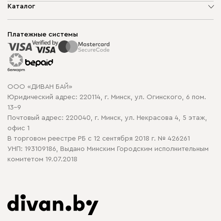
О компании
Каталог
Шоурумы
Мягкая мебель
Доставка и сборка
Корпусная мебель
Платежные системы
Способы оплаты
Распродажа мебели
Рассрочка и кредит
Гарантия
Карта сайта
Договор оферты
ООО «ДИВАН БАЙ»
Политика конфиденциальности
Юридический адрес: 220114, г. Минск, ул. Огинского, 6 пом.
Политика в отношении обработки cookie
13-9
Почтовый адрес: 220040, г. Минск, ул. Некрасова 4, 5 этаж,
офис 1
В торговом реестре РБ с 12 сентября 2018 г. № 426261
УНП: 193109186, Выдано Минским Городским исполнительным
комитетом 19.07.2018