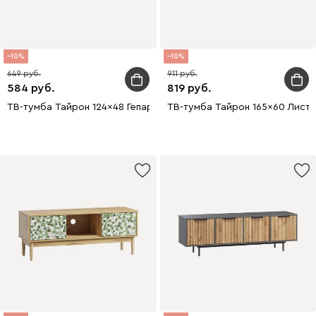
10
10
649
911
584
819
ТВ-тумба Тайрон 124x48 Гепард
ТВ-тумба Тайрон 165x60 Листв