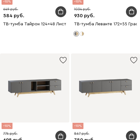
10
10
649
1034
584
930
ТВ-тумба Тайрон 124x48 Листва
ТВ-тумба Леванте 172x55 Граф
10
10
776
867