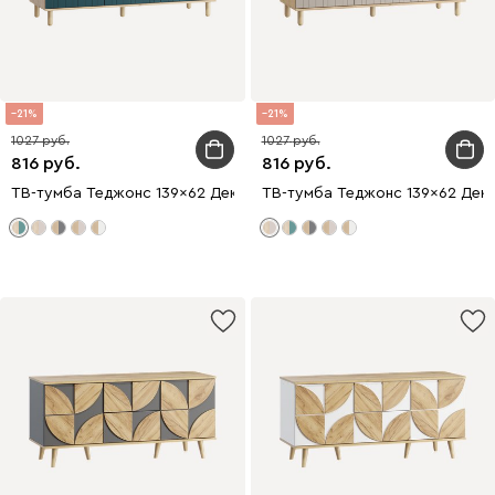
21
21
1027
1027
816
816
ТВ-тумба Теджонс 139x62 Деко ​Аквамарин/Дуб Ирландский
ТВ-тумба Теджонс 139x62 Деко