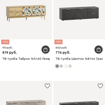
10
10
911
863
819
776
ТВ-тумба Тайрон 165x60 Гепард
ТВ-тумба Шелтон 148x44 Граф