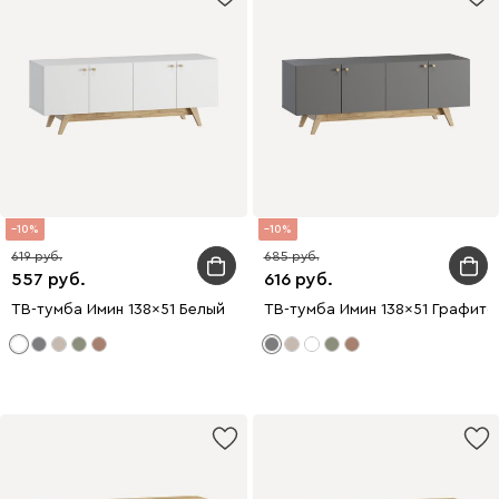
10
10
619
685
557
616
ТВ-тумба Имин 138x51 Белый
ТВ-тумба Имин 138x51 Графито