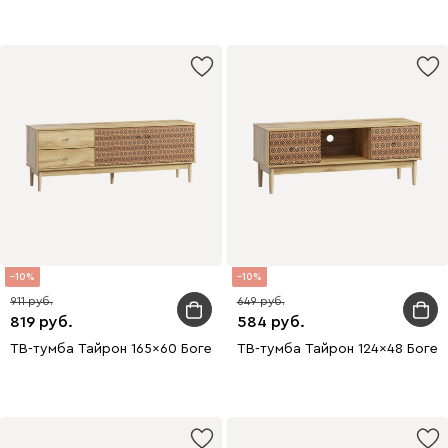
10
10
911
649
819
584
ТВ-тумба Тайрон 165x60 Богема
ТВ-тумба Тайрон 124x48 Богем