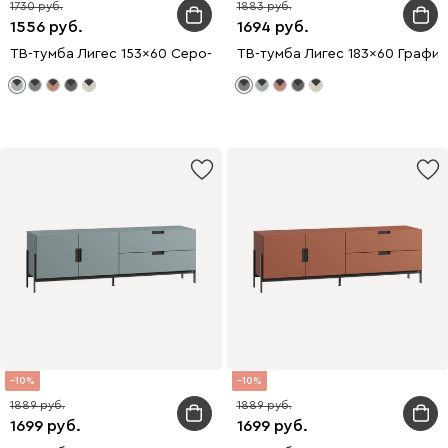
1730
1883
1556
1694
ТВ-тумба Лигес 153x60 Серо-зеленый
ТВ-тумба Лигес 183x60 Графи
10
10
1889
1889
1699
1699