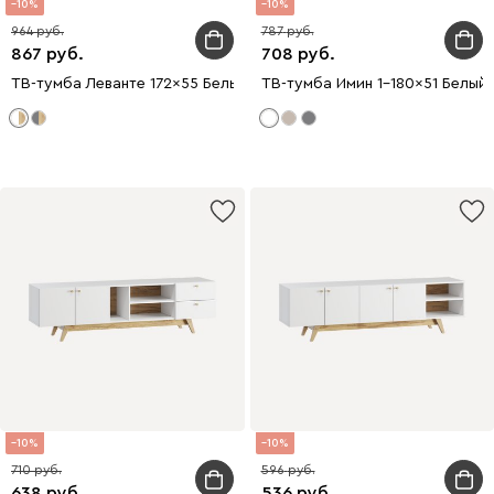
10
10
964
787
867
708
ТВ-тумба Леванте 172x55 Белый
ТВ-тумба Имин 1-180x51 Белый
10
10
710
596
638
536