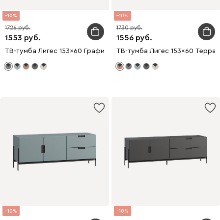
10
10
1726
1730
1553
1556
ТВ-тумба Лигес 153x60 Графитовый
ТВ-тумба Лигес 153x60 Терра
10
10