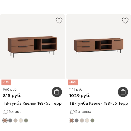
15
10
960
1144
815
1029
ТВ-тумба Квелен 148x55 Терракотовый
ТВ-тумба Квелен 188x55 Терр
1
отзыв
2
отзыва