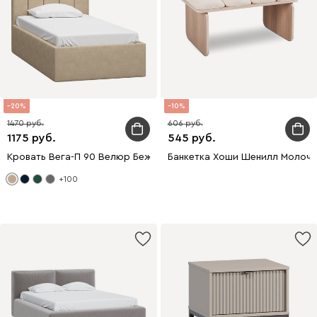
20
10
1470
606
1175
545
Кровать Вега-П 90 Велюр Бежевый
Банкетка Хоши Шенилл Молочн
+100