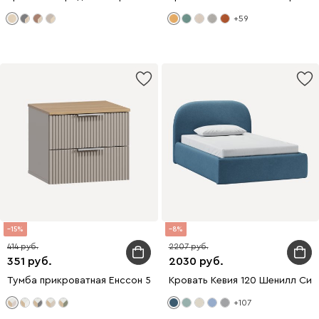
+59
15
8
414
2207
351
2030
Тумба прикроватная Енссон 50x44 Латте
Кровать Кевия 120 Шенилл Син
+107