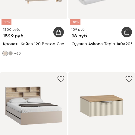
15
10
1800
109
1529
98
Кровать Кейла 120 Велюр Светло-бежевый
Одеяло Askona-Teplo 140x205
+60