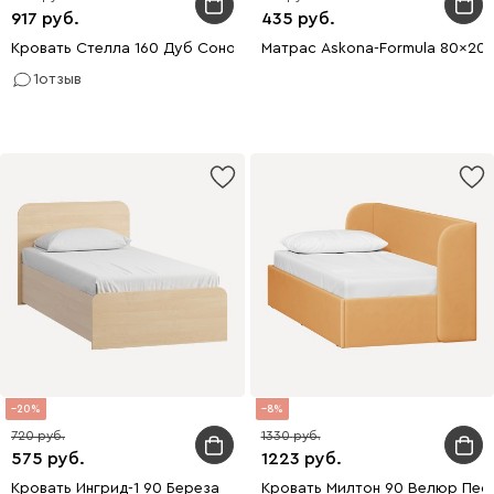
917
435
Кровать Стелла 160 Дуб Сонома
Матрас Askona-Formula 80x20
1
отзыв
20
8
720
1330
575
1223
Кровать Ингрид-1 90 Береза
Кровать Милтон 90 Велюр Пес