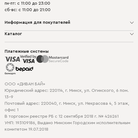
пн-пт: с 11:00 до 23:00
сб-вс: с 11:00 до 21:00
Информация для покупателей
О компании
Каталог
Шоурумы
Мягкая мебель
Доставка и сборка
Корпусная мебель
Платежные системы
Способы оплаты
Распродажа мебели
Рассрочка и кредит
Гарантия
Карта сайта
Договор оферты
ООО «ДИВАН БАЙ»
Политика конфиденциальности
Юридический адрес: 220114, г. Минск, ул. Огинского, 6 пом.
Политика в отношении обработки cookie
13-9
Почтовый адрес: 220040, г. Минск, ул. Некрасова 4, 5 этаж,
офис 1
В торговом реестре РБ с 12 сентября 2018 г. № 426261
УНП: 193109186, Выдано Минским Городским исполнительным
комитетом 19.07.2018