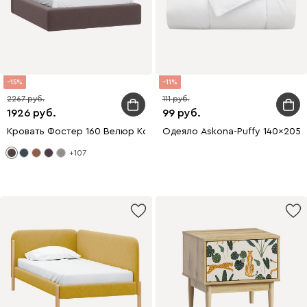
15
11
2267
111
1926
99
Кровать Фостер 160 Велюр Коричневый
Одеяло Askona-Puffy 140x205
+107