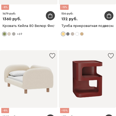
8
15
1479
156
1360
132
Кровать Кейла 80 Велюр Фисташковый
Тумба прикроватная подвесная
+69
8
10