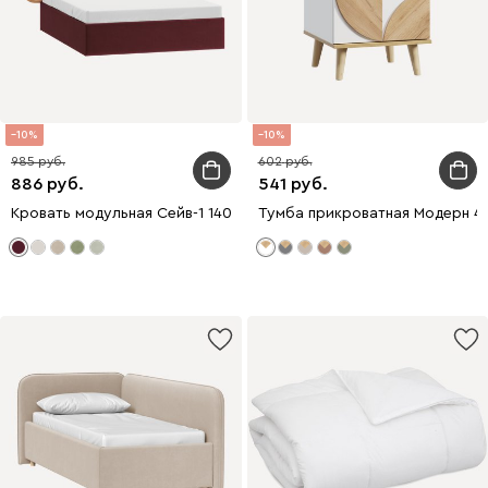
10
10
985
602
886
541
Кровать модульная Сейв-1 140 Велюр Бордовый
Тумба прикроватная Модерн 4