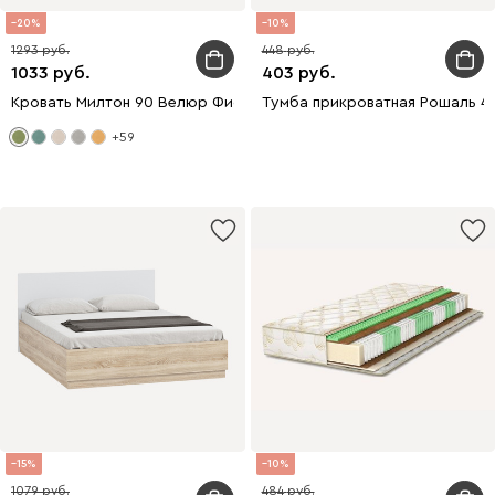
20
10
1293
448
1033
403
Кровать Милтон 90 Велюр Фисташковый
Тумба прикроватная Рошаль 43
+59
15
10
1079
484