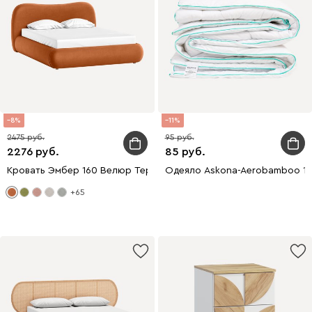
8
11
2475
95
2276
85
Кровать Эмбер 160 Велюр Терракотовый
Одеяло Askona-Aerobamboo 1
+65