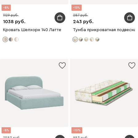
8
15
1129
287
1038
243
Кровать Шелхорн 140 Латте
Тумба прикроватная подвесна
8
10
2583
983