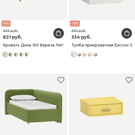
8
15
893
393
821
334
Кровать Дона 160 Береза Латте
Тумба прикроватная Енссон 5