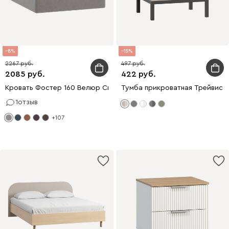
8
15
2267
497
2085
422
Кровать Фостер 160 Велюр Светло-серый
Тумба прикроватная Трейвис 4
1
отзыв
+107