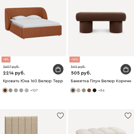
8
10
2407
562
2214
505
Кровать Юна 160 Велюр Терракотовый
Банкетка Плум Велюр Коричне
+107
+86