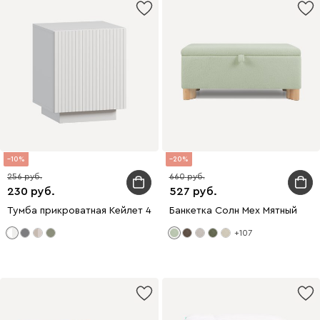
10
20
256
660
230
527
Тумба прикроватная Кейлет 46x56 Штриx Белый
Банкетка Солн Мех Мятный
+107