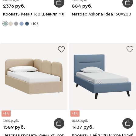
2376
884
Кровать Кевия 160 Шенилл Мятный
Матрас Askona-Idea 160x200
+106
8
8
1729
1563
1589
1437
Детская кровать Имми 90 Рогожка Бежевый
Кровать Пайл 120 Букле Голуб