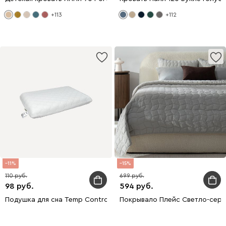
+113
+112
11
15
110
699
98
594
Подушка для сна Temp Control S
Покрывало Плейс Светло-серы