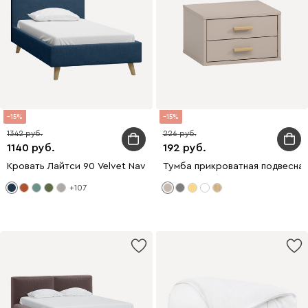
15
15
1342
226
1140
192
Кровать Лайтси 90 Velvet Navy Blue
Тумба прикроватная подвесная
+107