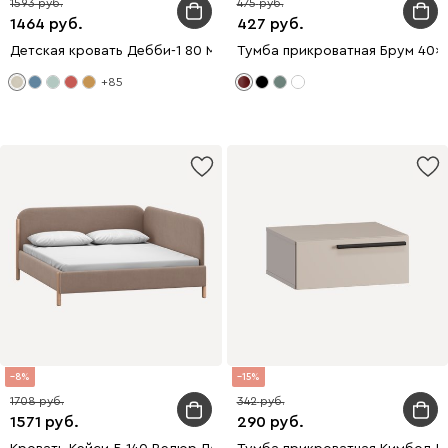
1593
475
1464
427
Детская кровать Дебби-1 80 Мех Молочный
Тумба прикроватная Брум 40x
+85
8
15
1708
342
1571
290