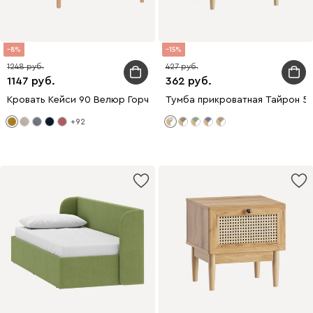
8
15
1248
427
1147
362
Кровать Кейси 90 Велюр Горчичный
Тумба прикроватная Тайрон 51
+92