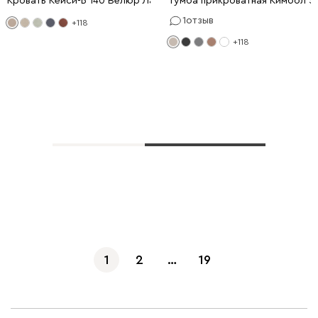
Кровать Кейси-Б 140 Велюр Латте
Тумба прикроватная Кимбол 5
1
отзыв
+118
+118
Показать еще
1
2
…
19