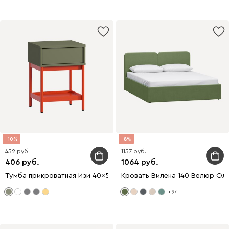
10
8
452
1157
406
1064
Тумба прикроватная Изи 40x56 Оливковый/Оранжевый
Кровать Вилена 140 Велюр Ол
+94