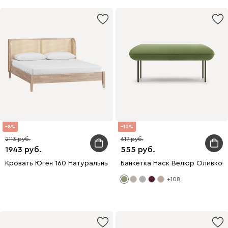
8
10
2113
617
1943
555
Кровать Юген 160 Натуральный
Банкетка Наск Велюр Оливков
+108