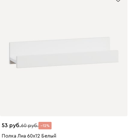
53
60
12
Полка Лиа 60x12 Белый