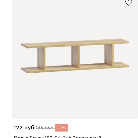
122
136
10