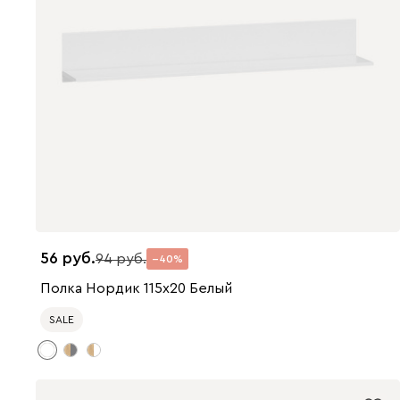
56
94
40
Полка Нордик 115x20 Белый
SALE