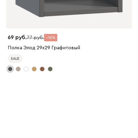
69
77
10
Полка Элод 29x29 Графитовый
SALE