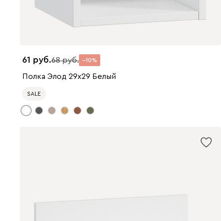
61
68
10
Полка Элод 29x29 Белый
SALE