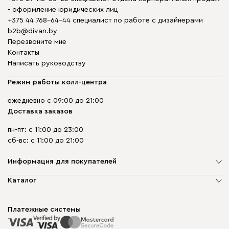
- оформление юридических лиц
+375 44 768-64-44 специалист по работе с дизайнерами
b2b@divan.by
Перезвоните мне
Контакты
Написать руководству
Режим работы колл-центра
ежедневно с 09:00 до 21:00
Доставка заказов
пн-пт: с 11:00 до 23:00
сб-вс: с 11:00 до 21:00
Информация для покупателей
О компании
Каталог
Шоурумы
Мягкая мебель
Доставка и сборка
Корпусная мебель
Платежные системы
Способы оплаты
Распродажа мебели
Рассрочка и кредит