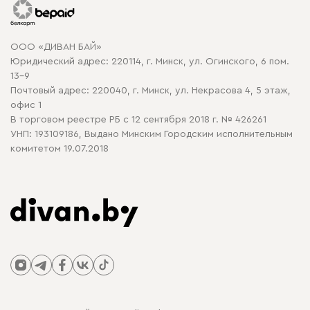
Гарантия
Карта сайта
Договор оферты
ООО «ДИВАН БАЙ»
Политика конфиденциальности
Юридический адрес: 220114, г. Минск, ул. Огинского, 6 пом.
Политика в отношении обработки cookie
13-9
Почтовый адрес: 220040, г. Минск, ул. Некрасова 4, 5 этаж,
офис 1
В торговом реестре РБ с 12 сентября 2018 г. № 426261
УНП: 193109186, Выдано Минским Городским исполнительным
комитетом 19.07.2018