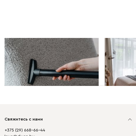
Полезно знать | 23.06.2026
Мебель в инт
Как почистить мягкие стулья в
Зимняя спяч
домашних условиях:
Диван.ру дл
отмываем тканевую обивку
ставшие хи
Свяжитесь с нами
+375 (29) 668-66-44