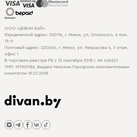
Распродажа мебели
Рассрочка и кредит
Гарантия
Карта сайта
Договор оферты
ООО «ДИВАН БАЙ»
Политика конфиденциальности
Юридический адрес: 220114, г. Минск, ул. Огинского, 6 пом.
Политика в отношении обработки cookie
13-9
Почтовый адрес: 220040, г. Минск, ул. Некрасова 4, 5 этаж,
офис 1
В торговом реестре РБ с 12 сентября 2018 г. № 426261
УНП: 193109186, Выдано Минским Городским исполнительным
комитетом 19.07.2018