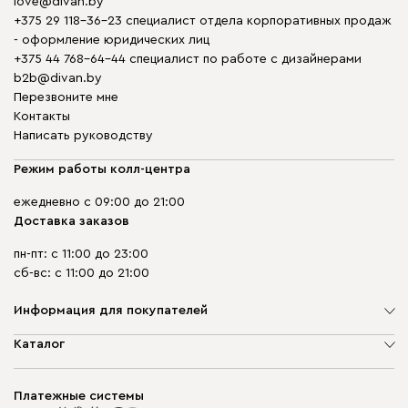
love@divan.by
+375 29 118-36-23 специалист отдела корпоративных продаж
- оформление юридических лиц
+375 44 768-64-44 специалист по работе с дизайнерами
b2b@divan.by
Перезвоните мне
Контакты
Написать руководству
Режим работы колл-центра
ежедневно с 09:00 до 21:00
Доставка заказов
пн-пт: с 11:00 до 23:00
сб-вс: с 11:00 до 21:00
Информация для покупателей
О компании
Каталог
Шоурумы
Мягкая мебель
Доставка и сборка
Корпусная мебель
Платежные системы
Способы оплаты