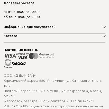
Доставка заказов
пн-пт: с 11:00 до 23:00
сб-вс: с 11:00 до 21:00
Информация для покупателей
О компании
Каталог
Шоурумы
Мягкая мебель
Доставка и сборка
Корпусная мебель
Платежные системы
Способы оплаты
Распродажа мебели
Рассрочка и кредит
Гарантия
Карта сайта
Договор оферты
ООО «ДИВАН БАЙ»
Политика конфиденциальности
Юридический адрес: 220114, г. Минск, ул. Огинского, 6 пом.
Политика в отношении обработки cookie
13-9
Почтовый адрес: 220040, г. Минск, ул. Некрасова 4, 5 этаж,
офис 1
В торговом реестре РБ с 12 сентября 2018 г. № 426261
УНП: 193109186, Выдано Минским Городским исполнительным