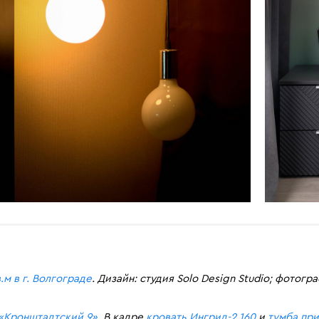
.м в г. Волгограде
. Дизайн: студия Solo Design Studio; фотог
 «Кронштадтский 9»
. В кадре
кровать Ингрид-2 160
и
тумба пр