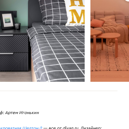
раф: Артем Игонькин
икроватная Шелтон-2
— все от divan.ru. Дизайнер: