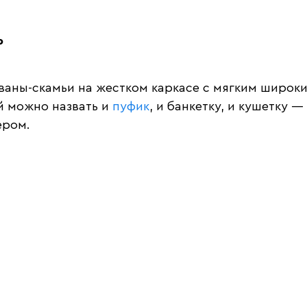
ь
аны-скамьи на жестком каркасе с мягким широки
й можно назвать и
пуфик
, и банкетку, и кушетку 
ером.