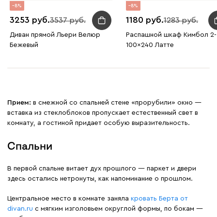
8
8
3253
1180
3537
1283
Диван прямой Льери Велюр
Распашной шкаф Кимбол 2-
Бежевый
100x240 Латте
Прием:
в смежной со спальней стене «прорубили» окно —
вставка из стеклоблоков пропускает естественный свет в
комнату, а гостиной придает особую выразительность.
Спальни
В первой спальне витает дух прошлого — паркет и двери
здесь остались нетронуты, как напоминание о прошлом.
Центральное место в комнате заняла
кровать Берта от
divan.ru
с мягким изголовьем округлой формы, по бокам —