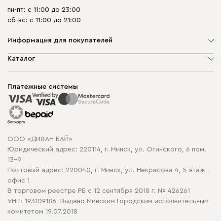
пн-пт: с 11:00 до 23:00
сб-вс: с 11:00 до 21:00
Информация для покупателей
О компании
Каталог
Шоурумы
Мягкая мебель
Доставка и сборка
Корпусная мебель
Платежные системы
Способы оплаты
Распродажа мебели
Рассрочка и кредит
Гарантия
Карта сайта
Договор оферты
ООО «ДИВАН БАЙ»
Политика конфиденциальности
Юридический адрес: 220114, г. Минск, ул. Огинского, 6 пом.
Политика в отношении обработки cookie
13-9
Почтовый адрес: 220040, г. Минск, ул. Некрасова 4, 5 этаж,
офис 1
В торговом реестре РБ с 12 сентября 2018 г. № 426261
УНП: 193109186, Выдано Минским Городским исполнительным
комитетом 19.07.2018