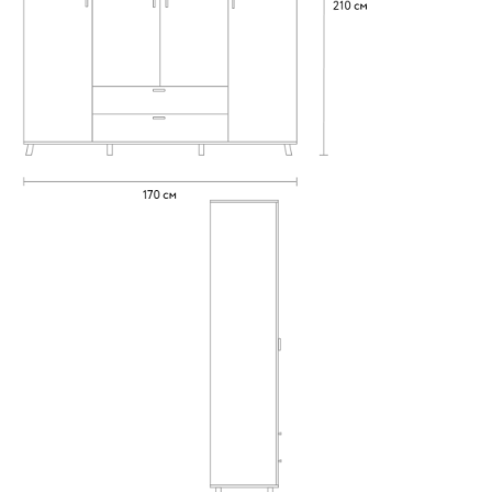
выдвижная
4.5 ШРЯ-1: 170 (1/4
Б+2/4 П+1/4 Б)
Вид направляющих
(Вариант 5
(42,5+85+42,5))
без доводчиков
с доводчиками
Вид петель
без доводчиков
с доводчиками