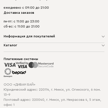
ежедневно с 09:00 до 21:00
Доставка заказов
пн-пт: с 11:00 до 23:00
сб-вс: с 11:00 до 21:00
Информация для покупателей
О компании
Каталог
Шоурумы
Мягкая мебель
Доставка и сборка
Корпусная мебель
Платежные системы
Способы оплаты
Распродажа мебели
Рассрочка и кредит
Гарантия
Карта сайта
Договор оферты
ООО «ДИВАН БАЙ»
Политика конфиденциальности
Юридический адрес: 220114, г. Минск, ул. Огинского, 6 пом.
Политика в отношении обработки cookie
13-9
Почтовый адрес: 220040, г. Минск, ул. Некрасова 4, 5 этаж,
офис 1