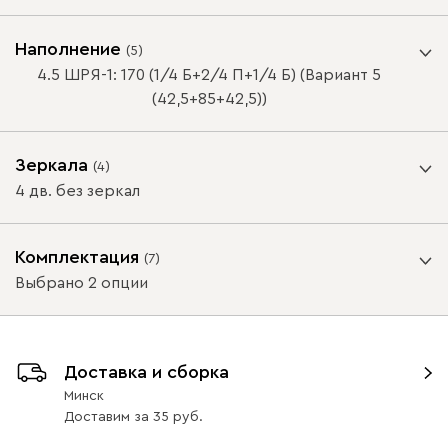
Цвет фасада
Наполнение
(
5
)
4.5 ШРЯ-1: 170 (1/4 Б+2/4 П+1/4 Б) (Вариант 5
(42,5+85+42,5))
Зеркала
(
4
)
Белая шагрень
Береза
Велюр
Графит
Дуб 
ВАЖНО! При глубине шкафа-купе менее 60 см /
4 дв. без зеркал
распашного шкафа менее 50 см, устанавливается
выдвижная штанга.
Внутреннее зеркало
Комплектация
Цвет корпуса
(
7
)
Выбрано 2 опции
Схемы наполнения
ВАЖНО! При глубине шкафа-купе менее 60 см /
Доставка и сборка
распашного шкафа менее 50 см, устанавливается
Белая Шагрень
Береза
Велюр
Графит
Дуб 
Минск
выдвижная штанга.
Доставим
за
35
4 дв. без зеркал
4 дв. слева