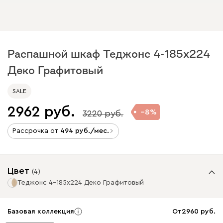
Распашной шкаф Теджонс 4-185x224
Деко Графитовый
SALE
2962
8
3220
Рассрочка от
494
/мес.
Цвет
(
4
)
Теджонс 4-185x224 Деко Графитовый
Базовая коллекция
От
2960