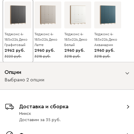
Теджонс 4-
Теджонс 4-
Теджонс 4-
Теджонс 4-
185x224 Деко
185x224 Деко
185x224 Деко
185x224 Деко
Графитовый
Латте
Белый
Аквамарин
2962
2960
2960
2960
3220
3218
3218
3218
8
8
8
8
Опции
Выбрано 2 опции
Вид направляющих
Доставка и сборка
с доводчиками
без доводчиков
Минск
Доставим
за
35
Вид петель