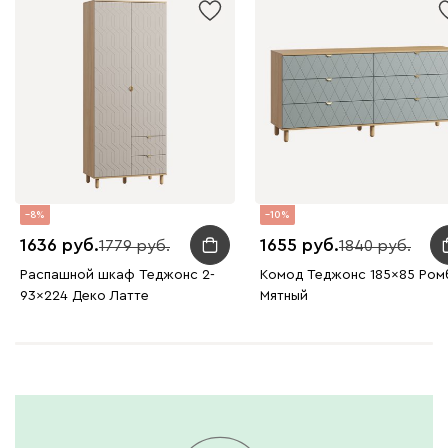
8
10
1636
1655
1779
1840
Распашной шкаф Теджонс 2-
Комод Теджонс 185x85 Ром
93x224 Деко Латте
Мятный