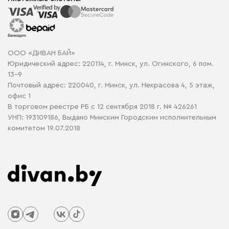
Способы оплаты
Распродажа мебели
Рассрочка и кредит
Гарантия
Карта сайта
Договор оферты
ООО «ДИВАН БАЙ»
Политика конфиденциальности
Юридический адрес: 220114, г. Минск, ул. Огинского, 6 пом.
Политика в отношении обработки cookie
13-9
Почтовый адрес: 220040, г. Минск, ул. Некрасова 4, 5 этаж,
офис 1
В торговом реестре РБ с 12 сентября 2018 г. № 426261
УНП: 193109186, Выдано Минским Городским исполнительным
комитетом 19.07.2018