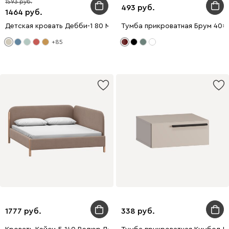
1593
493
1464
Детская кровать Дебби-1 80 Мех Молочный
Тумба прикроватная Брум 40x
+85
1777
338