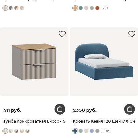
+60
411
2350
Тумба прикроватная Енссон 50x44 Латте
Кровать Кевия 120 Шенилл Син
+108