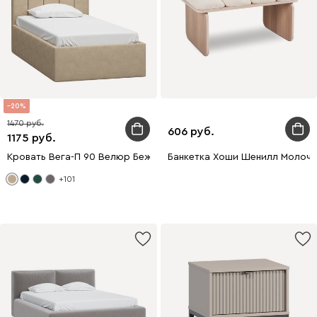
20
1470
606
1175
Кровать Вега-П 90 Велюр Бежевый
Банкетка Хоши Шенилл Молочн
+101