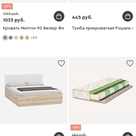
20
1293
445
1033
Кровать Милтон 90 Велюр Фисташковый
Тумба прикроватная Рошаль 43
+59
10
484