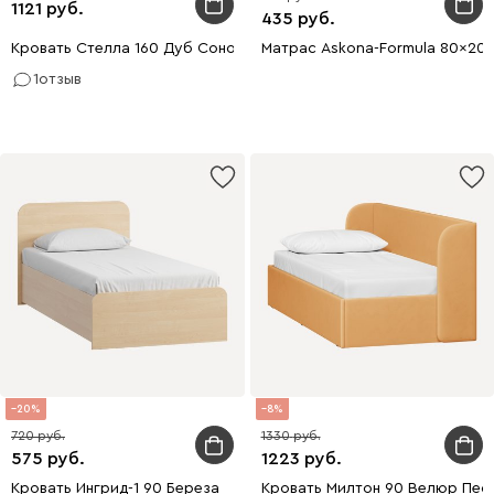
1121
435
Кровать Стелла 160 Дуб Сонома
Матрас Askona-Formula 80x20
1
отзыв
20
8
720
1330
575
1223
Кровать Ингрид-1 90 Береза
Кровать Милтон 90 Велюр Пес