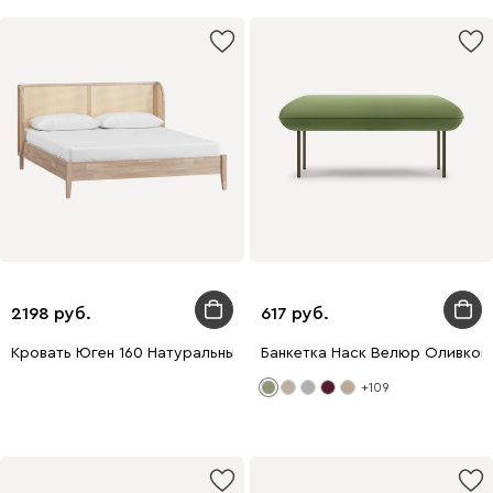
2198
617
Кровать Юген 160 Натуральный
Банкетка Наск Велюр Оливков
+109