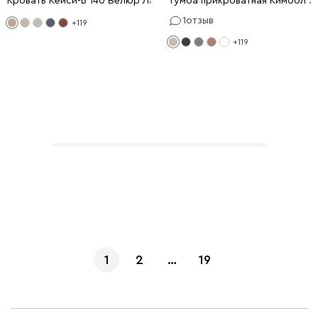
Кровать Кейси-Б 140 Велюр Латте
Тумба прикроватная Кимбол 5
1
отзыв
+119
+119
Показать еще
1
2
…
19