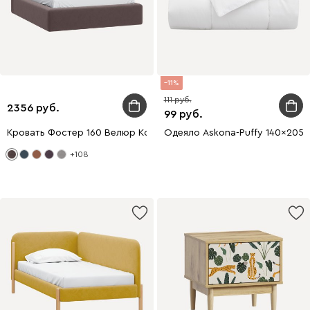
11
111
2356
99
Кровать Фостер 160 Велюр Коричневый
Одеяло Askona-Puffy 140x205
+108