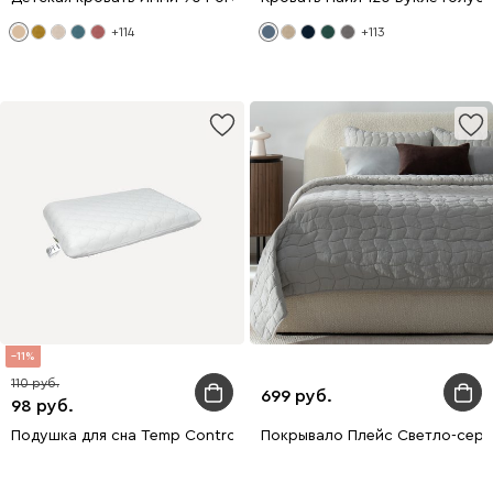
+114
+113
11
110
699
98
Подушка для сна Temp Control S
Покрывало Плейс Светло-серы