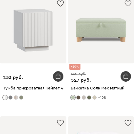
20
660
253
527
Тумба прикроватная Кейлет 46x56 Штриx Белый
Банкетка Солн Мех Мятный
+108