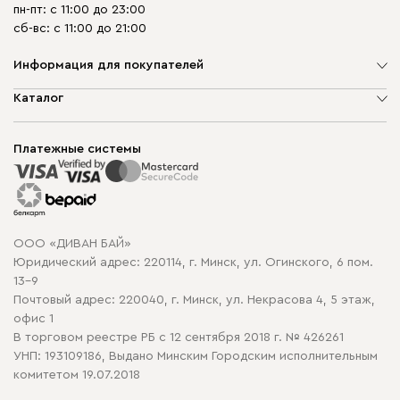
пн-пт: с 11:00 до 23:00
сб-вс: с 11:00 до 21:00
Информация для покупателей
О компании
Каталог
Шоурумы
Мягкая мебель
Доставка и сборка
Корпусная мебель
Платежные системы
Способы оплаты
Распродажа мебели
Рассрочка и кредит
Гарантия
Карта сайта
Договор оферты
ООО «ДИВАН БАЙ»
Политика конфиденциальности
Юридический адрес: 220114, г. Минск, ул. Огинского, 6 пом.
Политика в отношении обработки cookie
13-9
Почтовый адрес: 220040, г. Минск, ул. Некрасова 4, 5 этаж,
офис 1
В торговом реестре РБ с 12 сентября 2018 г. № 426261
УНП: 193109186, Выдано Минским Городским исполнительным
комитетом 19.07.2018