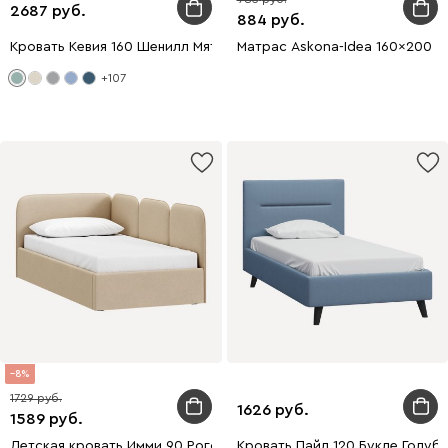
2687
884
Кровать Кевия 160 Шенилл Мятный
Матрас Askona-Idea 160x200
+107
8
1729
1626
1589
Детская кровать Имми 90 Рогожка Бежевый
Кровать Пайл 120 Букле Голуб