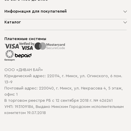
Информация для покупателей
О компании
Каталог
Шоурумы
Мягкая мебель
Доставка и сборка
Корпусная мебель
Платежные системы
Способы оплаты
Распродажа мебели
Рассрочка и кредит
Гарантия
Карта сайта
Договор оферты
ООО «ДИВАН БАЙ»
Политика конфиденциальности
Юридический адрес: 220114, г. Минск, ул. Огинского, 6 пом.
Политика в отношении обработки cookie
13-9
Почтовый адрес: 220040, г. Минск, ул. Некрасова 4, 5 этаж,
офис 1
В торговом реестре РБ с 12 сентября 2018 г. № 426261
УНП: 193109186, Выдано Минским Городским исполнительным
комитетом 19.07.2018