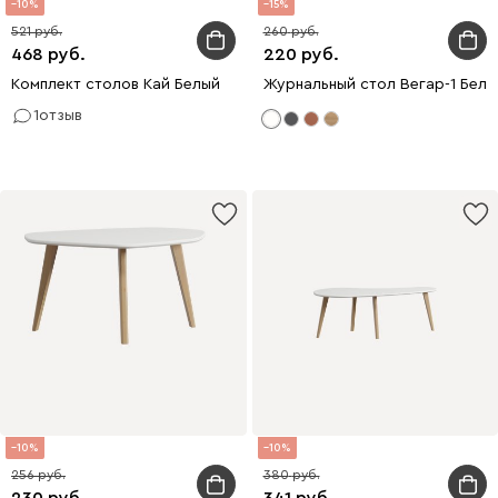
10
15
521
260
468
220
Комплект столов Кай Белый
Журнальный стол Вегар-1 Бел
1
отзыв
10
10
256
380