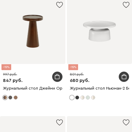
15
15
997
801
847
680
Журнальный стол Джейми Ореx
Журнальный стол Ньюман-2 Бе