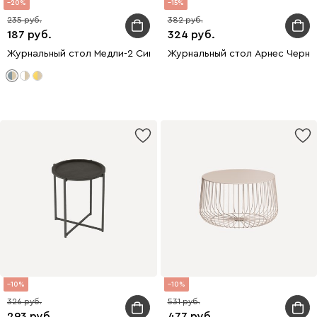
20
15
235
382
187
324
Журнальный стол Медли-2 Синий
Журнальный стол Арнес Черны
10
10
326
531
293
477