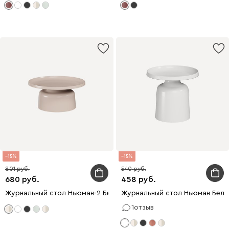
15
15
801
540
680
458
Журнальный стол Ньюман-2 Бежевый
Журнальный стол Ньюман Белы
1
отзыв