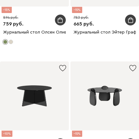
15
15
894
783
759
665
Журнальный стол Олсен Оливковый Глянец
Журнальный стол Эйтер Граф
10
15