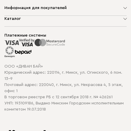
Информация для покупателей
О компании
Каталог
Шоурумы
Мягкая мебель
Доставка и сборка
Корпусная мебель
Платежные системы
Способы оплаты
Распродажа мебели
Рассрочка и кредит
Гарантия
Карта сайта
Договор оферты
ООО «ДИВАН БАЙ»
Политика конфиденциальности
Юридический адрес: 220114, г. Минск, ул. Огинского, 6 пом.
Политика в отношении обработки cookie
13-9
Почтовый адрес: 220040, г. Минск, ул. Некрасова 4, 5 этаж,
офис 1
В торговом реестре РБ с 12 сентября 2018 г. № 426261
УНП: 193109186, Выдано Минским Городским исполнительным
комитетом 19.07.2018