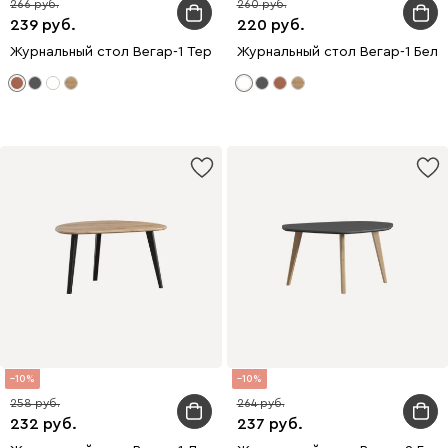
266
260
239
220
Журнальный стол Вегар-1 Терракотовый/Натуральный
Журнальный стол Вегар-1 Бел
10
10
258
264
232
237