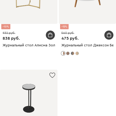
10
15
932
560
838
475
Журнальный стол Алисма Золотистый
Журнальный стол Джексон Бе