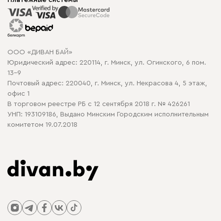
Корпусная мебель
Платежные системы
Способы оплаты
Распродажа мебели
Рассрочка и кредит
Гарантия
Карта сайта
Договор оферты
ООО «ДИВАН БАЙ»
Политика конфиденциальности
Юридический адрес: 220114, г. Минск, ул. Огинского, 6 пом.
Политика в отношении обработки cookie
13-9
Почтовый адрес: 220040, г. Минск, ул. Некрасова 4, 5 этаж,
офис 1
В торговом реестре РБ с 12 сентября 2018 г. № 426261
УНП: 193109186, Выдано Минским Городским исполнительным
комитетом 19.07.2018