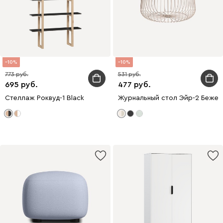
10
10
773
531
695
477
Стеллаж Роквуд-1 Black
Журнальный стол Эйр-2 Бежев