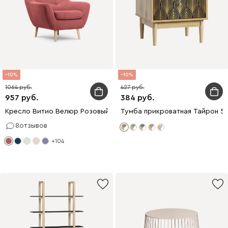
10
10
1064
427
957
384
Кресло Витио Велюр Розовый
Тумба прикроватная Тайрон 51
8
отзывов
+104