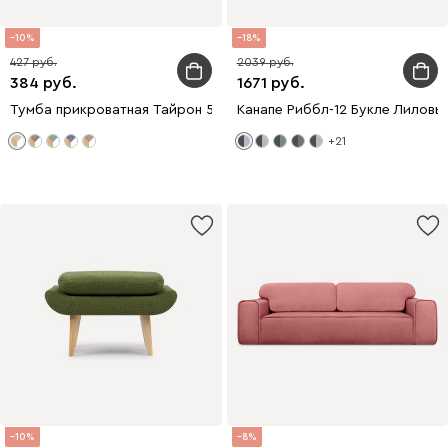
10
18
427
2039
384
1671
Тумба прикроватная Тайрон 51x48 Розетта
Канапе Риббл-12 Букле Лиловы
+21
10
8