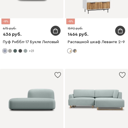
8
8
475
1592
436
1464
Пуф Риббл-17 Букле Лиловый
Распашной шкаф Леванте 2-97
+21