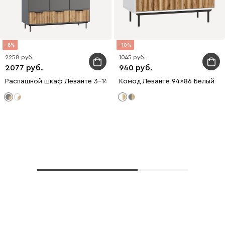
8
10
2258
1045
2077
940
Распашной шкаф Леванте 3-144x205 Графитовый
Комод Леванте 94x86 Белый
Показать еще