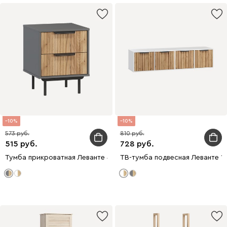
10
10
573
810
515
728
Тумба прикроватная Леванте 45x55 Графитовый
ТВ-тумба подвесная Леванте 1