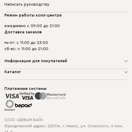
Написать руководству
Режим работы колл-центра
ежедневно с 09:00 до 21:00
Доставка заказов
пн-пт: с 11:00 до 23:00
сб-вс: с 11:00 до 21:00
Информация для покупателей
О компании
Каталог
Шоурумы
Мягкая мебель
Доставка и сборка
Корпусная мебель
Платежные системы
Способы оплаты
Распродажа мебели
Рассрочка и кредит
Гарантия
Карта сайта
Договор оферты
ООО «ДИВАН БАЙ»
Политика конфиденциальности
Юридический адрес: 220114, г. Минск, ул. Огинского, 6 пом.
Политика в отношении обработки cookie