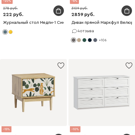
20
8
278
3109
222
2859
Журнальный стол Медли-1 Синий
Диван прямой Маркфул Велюр
4
отзыва
+106
15
10