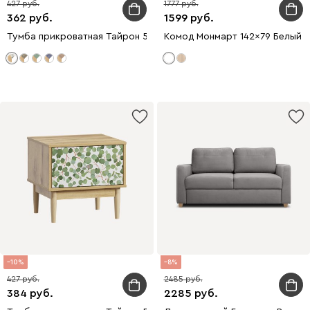
427
1777
362
1599
Тумба прикроватная Тайрон 51x48 Гепард
Комод Монмарт 142x79 Белый
10
8
427
2485
384
2285