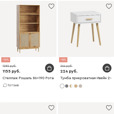
10
15
1285
264
1155
224
Стеллаж Рошаль 86x190 Ротанг
Тумба прикроватная Ивейн 2-4
1
отзыв