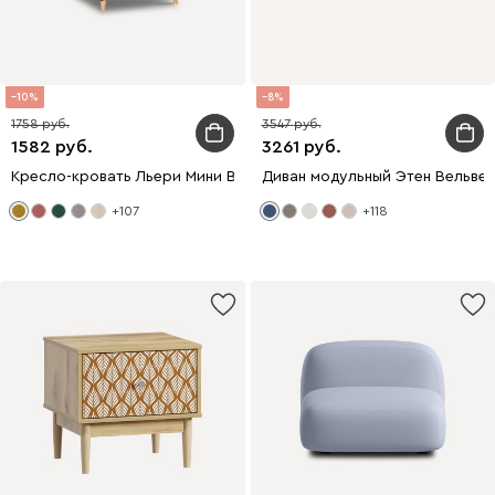
10
8
1758
3547
1582
3261
Кресло-кровать Льери Мини Велюр Горчичный
Диван модульный Этен Вельвет
+107
+118