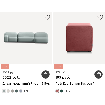
11
10
6009
215
5322
193
Диван модульный Риббл 3 Букле Мятный
Пуф Куб Велюр Розовый
+21
+109