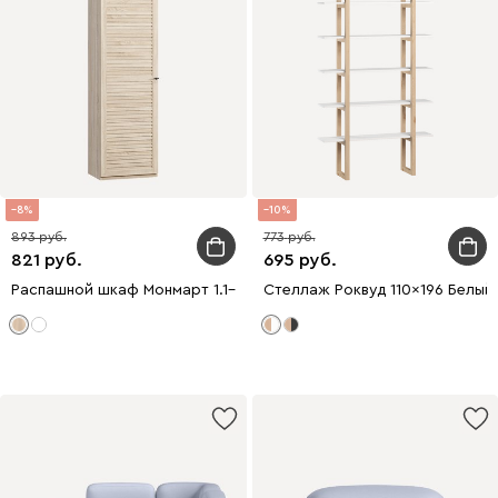
8
10
893
773
821
695
Распашной шкаф Монмарт 1.1-60x200 Дуб Сонома
Стеллаж Роквуд 110x196 Белый