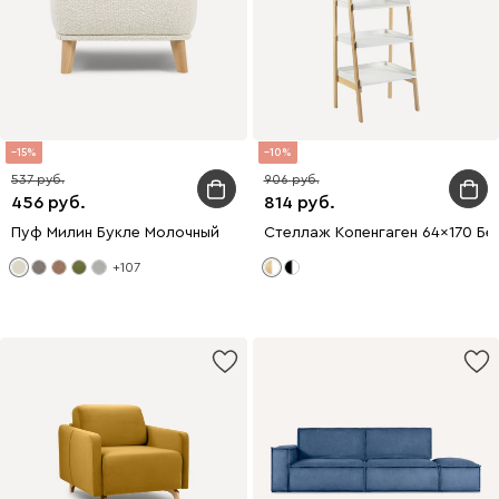
15
10
537
906
456
814
Пуф Милин Букле Молочный
Стеллаж Копенгаген 64x170 Бе
+107