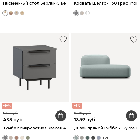
Письменный стол Берлин-5 Белый
Кровать Шелтон 160 Графитов
10
8
537
2021
483
1859
Тумба прикроватная Квелен 48x55 Графитовый
Диван прямой Риббл-6 Букле М
+21