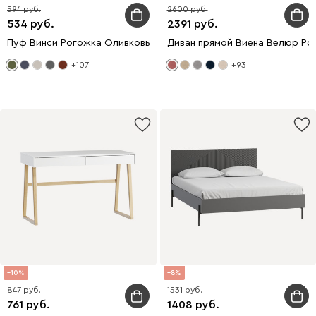
594
2600
534
2391
Пуф Винси Рогожка Оливковый
Диван прямой Виена Велюр Ро
+107
+93
10
8
847
1531
761
1408