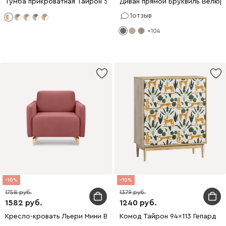
Тумба прикроватная Тайрон 51x48 Листва
Диван прямой Бруквиль Велюр
1
отзыв
+104
10
10
1758
1379
1582
1240
Кресло-кровать Льери Мини Велюр Розовый
Комод Тайрон 94x113 Гепард