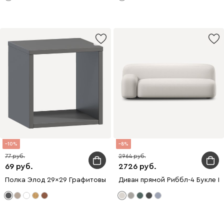
10
8
77
2964
69
2726
Полка Элод 29x29 Графитовый
Диван прямой Риббл-4 Букле 