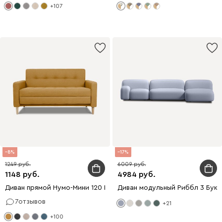
+107
8
17
1249
6009
1148
4984
Диван прямой Нумо-Мини 120 Рогожка Желтый
Диван модульный Риббл 3 Бук
7
отзывов
+21
+100