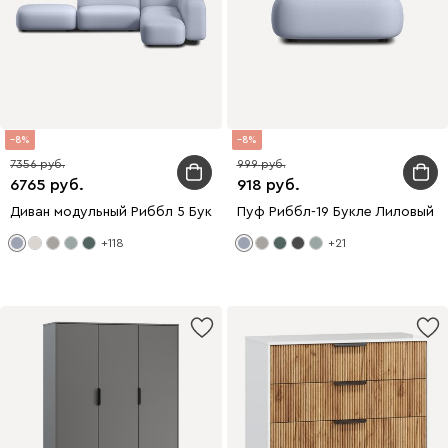
8
8
7356
999
6765
918
Диван модульный Риббл 5 Букле Лиловый
Пуф Риббл-19 Букле Лиловый
+118
+21