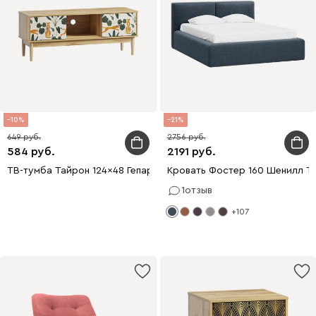
10
21
649
2756
584
2191
ТВ-тумба Тайрон 124x48 Гепард
Кровать Фостер 160 Шенилл Т
1
отзыв
+107