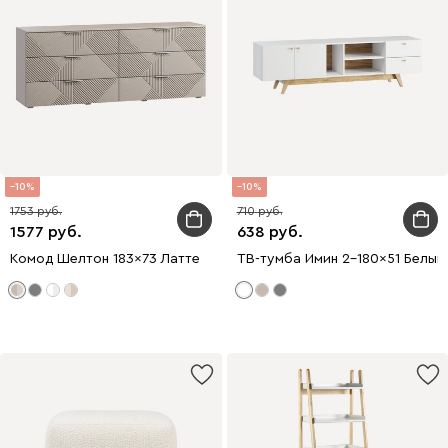
10
10
1753
710
1577
638
Комод Шелтон 183x73 Латте
ТВ-тумба Имин 2-180x51 Белый