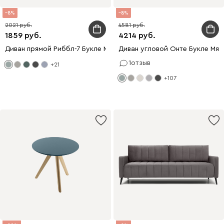
8
8
2021
4581
1859
4214
Диван прямой Риббл-7 Букле Мятный
Диван угловой Онте Букле Мят
1
отзыв
+21
+107