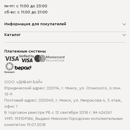
пн-пт: с 11:00 до 23:00
сб-вс: с 11:00 до 21:00
Информация для покупателей
О компании
Каталог
Шоурумы
Мягкая мебель
Доставка и сборка
Корпусная мебель
Платежные системы
Способы оплаты
Распродажа мебели
Рассрочка и кредит
Гарантия
Карта сайта
Договор оферты
ООО «ДИВАН БАЙ»
Политика конфиденциальности
Юридический адрес: 220114, г. Минск, ул. Огинского, 6 пом.
Политика в отношении обработки cookie
13-9
Почтовый адрес: 220040, г. Минск, ул. Некрасова 4, 5 этаж,
офис 1
В торговом реестре РБ с 12 сентября 2018 г. № 426261
УНП: 193109186, Выдано Минским Городским исполнительным
комитетом 19.07.2018