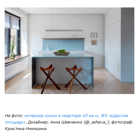
На фото:
интерьер кухни в квартире 40 кв.м, ЖК «Царская
площадь»
. Дизайнер: Анна Шевченко (@_asheva_); фотограф:
Кристина Никишина