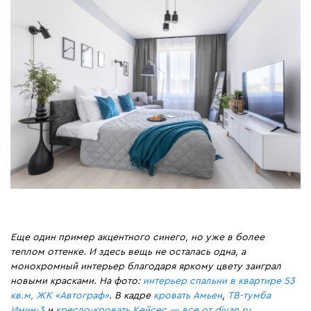
Еще один пример акцентного синего, но уже в более
теплом оттенке. И здесь вещь не осталась одна, а
монохромный интерьер благодаря яркому цвету заиграл
новыми красками. На фото:
интерьер спальни в квартире 53
кв.м, ЖК «Автограф»
. В кадре
кровать Амьен
,
ТВ-тумба
Имин-3
и
кресло-кровать Кейсес — все от divan.ru
.