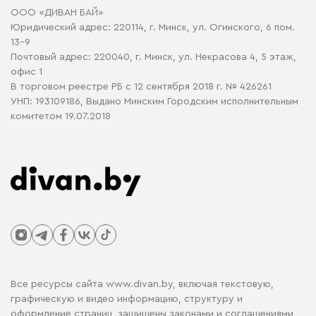
Договор оферты
ООО «ДИВАН БАЙ»
Политика конфиденциальности
Юридический адрес: 220114, г. Минск, ул. Огинского, 6 пом.
Политика в отношении обработки cookie
13-9
Почтовый адрес: 220040, г. Минск, ул. Некрасова 4, 5 этаж,
офис 1
В торговом реестре РБ с 12 сентября 2018 г. № 426261
УНП: 193109186, Выдано Минским Городским исполнительным
комитетом 19.07.2018
Все ресурсы сайта www.divan.by, включая текстовую,
графическую и видео информацию, структуру и
оформление страниц, защищены законами и соглашениями