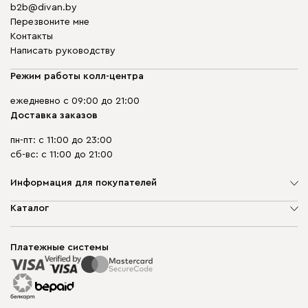
b2b@divan.by
Перезвоните мне
Контакты
Написать руководству
Режим работы колл-центра
ежедневно с 09:00 до 21:00
Доставка заказов
пн-пт: с 11:00 до 23:00
сб-вс: с 11:00 до 21:00
Информация для покупателей
О компании
Каталог
Шоурумы
Мягкая мебель
Доставка и сборка
Корпусная мебель
Платежные системы
Способы оплаты
Распродажа мебели
Рассрочка и кредит
Гарантия
Карта сайта