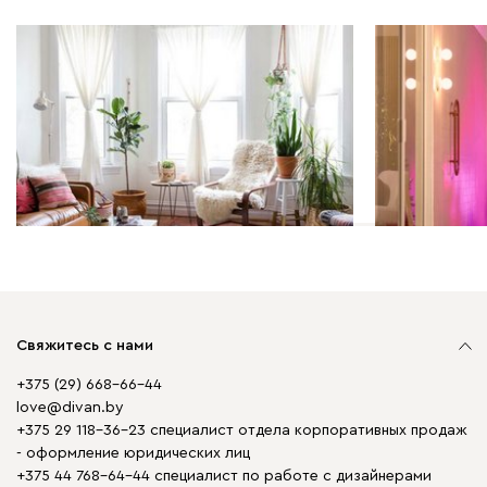
Мебель в интерьере | 04.05.2026
Полезно знать
Лаунж-зона: создаем своими
Мы всё дел
руками
модная елк
или в русс
Свяжитесь с нами
+375 (29) 668-66-44
love@divan.by
+375 29 118-36-23 специалист отдела корпоративных продаж
- оформление юридических лиц
+375 44 768-64-44 специалист по работе с дизайнерами