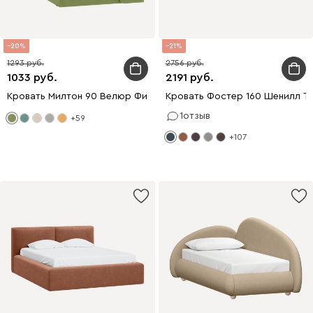
20
21
1293
2756
1033
2191
Кровать Милтон 90 Велюр Фисташковый
Кровать Фостер 160 Шенилл Т
1
отзыв
+59
+107