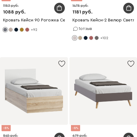
1183
1478
1088
1181
Кровать Кейси 90 Рогожка Серый
Кровать Кейси-2 Велюр Светл
1
отзыв
+92
+102
8
8
845
679