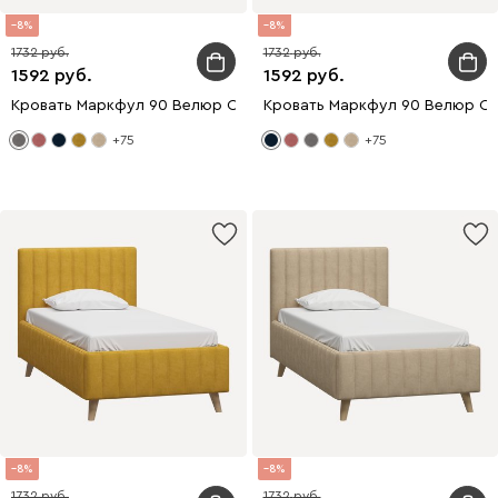
8
8
1732
1732
1592
1592
Кровать Маркфул 90 Велюр Серый
Кровать Маркфул 90 Велюр Си
+75
+75
8
8
1732
1732