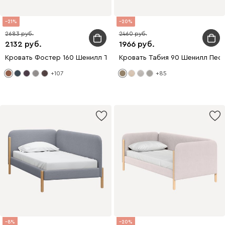
21
20
2683
2460
2132
1966
Кровать Фостер 160 Шенилл Терракотовый
Кровать Табия 90 Шенилл Пес
+107
+85
8
20