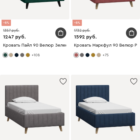
8
8
1357
1732
1247
1592
Кровать Пайл 90 Велюр Зеленый
Кровать Маркфул 90 Велюр Р
+108
+75