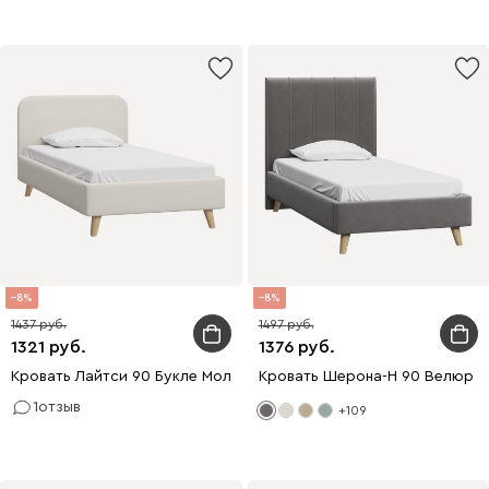
8
8
1437
1497
1321
1376
Кровать Лайтси 90 Букле Молочный
Кровать Шерона-Н 90 Велюр 
1
отзыв
+109