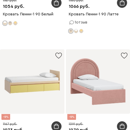
1147
1160
1054
1066
Кровать Пенни-1 90 Белый
Кровать Пенни-1 90 Латте
1
отзыв
8
8
1167
1391
1073
1279