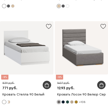
8
8
839
1407
771
1293
Кровать Стелла 90 Белый
Кровать Лосон 90 Велюр Серы
+108