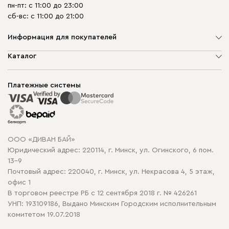
пн-пт: с 11:00 до 23:00
сб-вс: с 11:00 до 21:00
Информация для покупателей
О компании
Каталог
Шоурумы
Мягкая мебель
Доставка и сборка
Корпусная мебель
Платежные системы
Способы оплаты
Распродажа мебели
Рассрочка и кредит
Гарантия
Карта сайта
Договор оферты
ООО «ДИВАН БАЙ»
Политика конфиденциальности
Юридический адрес: 220114, г. Минск, ул. Огинского, 6 пом.
Политика в отношении обработки cookie
13-9
Почтовый адрес: 220040, г. Минск, ул. Некрасова 4, 5 этаж,
офис 1
В торговом реестре РБ с 12 сентября 2018 г. № 426261
УНП: 193109186, Выдано Минским Городским исполнительным
комитетом 19.07.2018