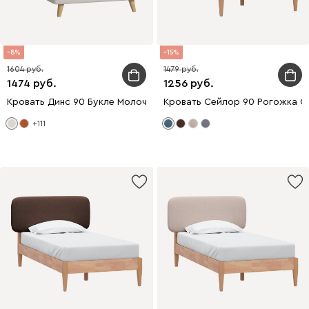
8
15
1604
1479
1474
1256
Кровать Динс 90 Букле Молочный
Кровать Сейлор 90 Рогожка С
+111