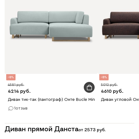
8
8
4581
5012
4214
4610
Диван тик-так (пантограф) Онте Bucle Mint
Диван угловой Он
1
отзыв
Диван прямой Данста
от
2573