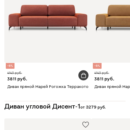
8
8
4143
4143
3811
3811
Диван прямой Марей Рогожка Терракотовый
Диван прямой Ма
Диван угловой Дисент-1
от
3279