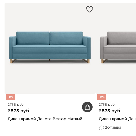
8
8
2798
2798
2573
2573
Диван прямой Данста Велюр Мятный
Диван прямой Да
2
отзыва