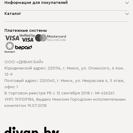
Информация для покупателей
О компании
Каталог
Шоурумы
Мягкая мебель
Доставка и сборка
Корпусная мебель
Платежные системы
Способы оплаты
Распродажа мебели
Рассрочка и кредит
Гарантия
Карта сайта
Договор оферты
ООО «ДИВАН БАЙ»
Политика конфиденциальности
Юридический адрес: 220114, г. Минск, ул. Огинского, 6 пом.
Политика в отношении обработки cookie
13-9
Почтовый адрес: 220040, г. Минск, ул. Некрасова 4, 5 этаж,
офис 1
В торговом реестре РБ с 12 сентября 2018 г. № 426261
УНП: 193109186, Выдано Минским Городским исполнительным
комитетом 19.07.2018