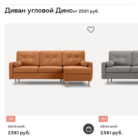
Диван угловой Динс
от
2581
8
8
2806
2806
2581
2581