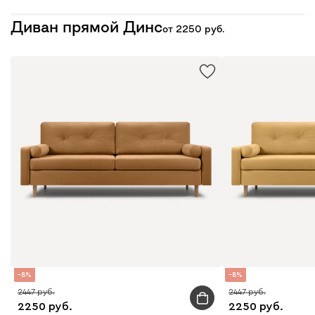
Диван прямой Динс
от
2250
8
8
2447
2447
2250
2250